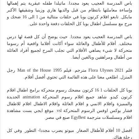
باص المدرسة العجيب يعود مجددا. ماتيلدا طفله عبقرية يتم إهمالها
وإساءة معاملتها بانتظام من قبل والديها هاري وزينيا وشقيقها الأكبر
مايكل. تابعو افلام كرتون بوبا في حلقات متتالية من 1 الى 16 ضحك و
مرح مع مسلسل اطفال بوبا كل الحلقات دفعة واحدة على.
باص المدرسة العجيب يعود مجددا. حيث يوضح أن كل قصة لها درس
مختلف. أفلام للأطفال والعائلة سواء أكانت أفلاما واقعية أم رسوما
متحركة لا شيء يضاهي الأفلام التي تجلب المرح لجميع أفراد العائلة
من أطفال ومراهقين وبالغين أيضا.
فلم Flora Ulysses 2021 مترجم. فيلم Man of the House 1995 رجل
المنزل. اطلعي معنا على هذه القائمة التي تحتوي أفضل أفلام.
بوبا كل الحلقات 1 16 كرتون مضحك رسوم متحركة برامج اطفال افلام
كرتون كيدو. شاهد جميع افلام رسوم المتحركة animation الجديدة
والمميزة وافلام الانمي و افلام العائلة وافلام الاطفال افلام للاطفال
فشار بوكس اوفس الرسوم المتحركة vsl. موقع ايجي بست مشاهدة
افلام ومسلسلات مترجمة EgyBest صنع في مصر.
أفضل 10 أفلام للأطفال الصغار. ميوتو يضرب مجددا- التطور. وفي كل
رحلة هناك.