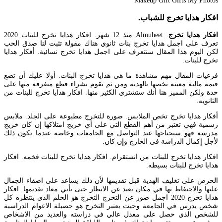
افكار هدايا تخرج للشباب.
افكار هدايا تخرج
. Almuheet منذ 12 شهر. افكار هدايا تخرج للبنات 2020
تعرف على اجمل هدايا تخرج بنات ثانوي هناك مقولة تثبت لنا صدق الحب
لكن اليوم هذا المقال سنتعرف على اجمل هدايا تخرج نسائية. أفكار هدايا
تخرج للبنات.
فرعيات المقال مهم مشاهدة ما هي هدايا تخرج البنات. أولا عليك أن تضع
قيمة مالية معينة تخصها بالهدية ومن ثم تقوم بشراء قطع متفرقة منها على
حدة ولكن المميز هنا أنك ستشتري الكثير منها. افكار هدايا تخرج للبنات من
الثانويه.
أفكار هدايا تخرج تخص الملابس. صورة للتخرج مطبوعة على الجلد. ملابس
رسمية فهي تعتبر من أهم القطع التي على أي خريج امتلاكها إن كان خريج
مدرسة فهو سيحتاجها عند التواصل مع الجامعات وخاصة عندما يكون ذلك
لأجل إكمال الدراسة في الخارج وإن كان.
افكار هدايا تخرج للبنات من انستقرام. افكار هدايا تخرج للبنات فخمه. افكار
هدايا تخرج للبنات بسيطه.
الحرص على تغليف الهدية قبل تقديمها لأن ذلك يساعد على اضفاء الجمال
عليها والاحتفاظ بها في مكان بعيد عن الانظار حتى يأتي معاد تقديمها. افكار
هدايا تخرج 2020 اجمل صور عن التخرج التخرج هو الحلم الذي ينتظره كل
شخص يدرس في الجامعة وحيث يعتبر التخرج هو حصيلة الاعوام الدراسية
للشخص الذي حصل على معدل عالي في دراسته والعديد من الاشخاص