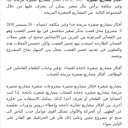
وغير مكلفة برأس مال صغير. يمكن أن تتعرف عليها من خلال
المجموعة التالية. من المشاريع الصغيرة المربحة.
أفكار مشاريع صغيرة مربحة جدا وغير مكلفة. ابتسام – 26 سبتمبر 2020
0. مشروع محل قصب سكر صغير متخصص في بيع عصير القصب وهو
من العصائر المرغوبة من كثيرين من الأشخاص صحيح ان بعض محلات
العصائر الطازجة اصبحت تبيع عصير القصب ولكن تخصص المحلات هذه
والتطوير في تقديم عصير القصب يجعل من السهل نجاح المشروع
ويعتمد.
أفكار مشاريع صغيرة ناجحة للنساء. توفير وجبات الطعام للعاملين في
الوظائف. أفكار مشاريع صغيرة مربحة للشباب.
مشاربع صغيرة افكار مشاريع صغيرة مشروعات صغيرة مشاريع صغيرة
مربحة مشاريع صغيرة ناجحة للشباب مشاريع صغيرة ناجحة. إذا كنت
أخصائيا في الطعام أو تعرف أحدا كذلك يمكنك الاستفادة من فكرة
أخرى من أفكار مشاريع تجارية ناجحة وإعطاء دروس ودورات تعليمية
عن الطهي. أن الحركة والألوان تشكل أقوى عوامل جذب الناس الى
منتج او مشروع معين وعلى ذلك فأن فن الجرافيك هو القادر على
التأثير سواء.