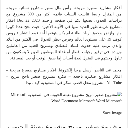
أفكار مشاريع صغيرة مربحة برأس مال صغير مشاريع نسائيه مربحه
من المنزل وايضا تناسب الشباب قائمه أكثر من 300 مشروع مع
دراسات الجدوى نضعها لكم في صفحه واحده. Dec 22 2020 افكار
مشاريع غريبة ظهر العديد منها في الآونة الأخيرة حيث نجح عددا كبيرا
منها وازدهر وحقق أرباحا طائلة لم يكن يتوقعها أحد فبعد انتشار فيروس
كوفيد 19 على مستوى العالم وفرض حظر التجوال في الكثير من البلاد
والذي ترتب عليه حدوث كساد اقتصادي وتسريح العديد من العاملين
وزيادة. في توفير وجبات إفطار أو غداء للموظفين الدين لا يتمكنون من
تناول وجبتهم في المنزل لعدة أسباب إما ضيق الوقت أو بعد المسافة.
محمد عبد الناصر أرسل بريدا إلكترونيا. افكار مشاريع صغيرة مربحة –
افكار مشاريع صغيرة ناجحة – فكرة مشروع صغير ناجح مربح –
YouTube. مشروع محل قصب سكر في السعودية كيف تبدا.
Save Image
مشروع صغير مربح مشروع تعبئة الحبوب