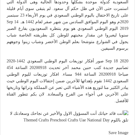
السعودية كدولة موحدة بشكلها وحدودها الحالية وهى الدولة التي
استمرت حتى الآن في ظل حكم آل سعود. لم يتبقى سوى أيام قليلة
على تاريخ الاحتفال باليوم الوطني السعودي في يوم الأربعاء 23 سبتمبر
2020م وهو اليوم الموافق السادس من شهر صفر لعام 1442 هـ. Sep 14
2019 اليوم الوطني السعودي هو يوم ينتظره السعوديون بفارغ الصبر
سنويا ليعبروا عن مقدار محبتهم للوطن كل بطريقته الخاصة شباب
يجول في الشوارع متوشحا بعلم الوطن الأخضر وشباب زينوا وجوههم
برسوم السيفين.
Sep 18 2020 صور أفكار توزيعات اليوم الوطني السعودي 1442-2020
تصاميم جديدة كتب حنين محمد آخر تحديث 20200918 الساعة 454
صباحا 20200918 الساعة 944 مساء. افكار توزيعات لليوم الوطني
السعودي 1442 نقوم بإهدائها للآخرين ضمن إحتفالات اليوم الوطني حيث
يبادر الكثير منا لتوزيع هذه الأشياء التي تعبر عن المملكة وتراثها وتاريخها
على الآخرين في أجواء من الفرح والسعادة. لان بكم تتطور القناة
للأفضل.
Save Image