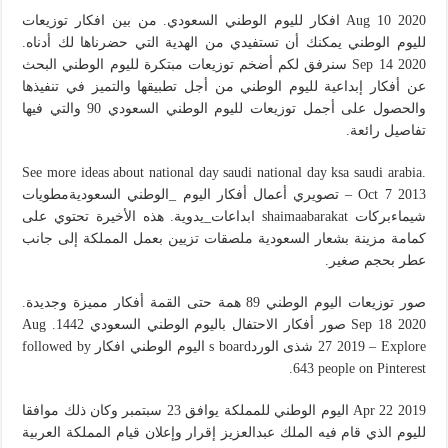
Aug 10 2020 افكار لليوم الوطني السعودي. من بين افكار توزيعات
لليوم الوطني يمكنك أن تستفيدي من الهدية التي حضرناها لك أدناه.
Sep 14 2020 سنرفق لكم أضخم توزيعات مبتكرة لليوم الوطني البحث
عن أفكار إبداعية لليوم الوطني من أجل تطبيقها والتميز في تنفيذها
والحصول على أجمل توزيعات لليوم الوطني السعودي 90 والتي فيها
تفاصيل رائعة.
See more ideas about national day saudi national day ksa saudi arabia.
Oct 7 2013 – تصويري أعمال أفكار اليوم _الوطني السعوديةمطويات
شيماءبركات shaimaabarakat ابداعات_يدوية. هذه الأخيرة تحتوي على
كمامة مزينة بشعار السعودية ملصقات تزيين بعمل المملكة إلى جانب
عطر بحجم صغير.
صور توزيعات اليوم الوطني 89 همة حتى القمة أفكار مميزة وجديدة.
Sep 18 2020 صور أفكار الاحتفال باليوم الوطني السعودي 1442. Aug
27 2019 – Explore شذى الوردs board اليوم الوطني افكار followed by
643 people on Pinterest.
Apr 22 2019 اليوم الوطني للمملكة يوافق 23 سبتمبر وكان ذلك موافقا
لليوم الذي قام فيه الملك عبدالعزيز إقرار وإعلان قيام المملكة العربية