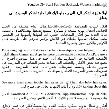
اولا عايزة اشكر ال3 الي بيعملو لايك ثانيا حابة اشكر الوحيدة الي
بتعلق.
افكار للبنات للمدرسة
. Httpbitly32eCpRbهناك أنواع مختلفة من الحيل
الحياتية. أشغال يدوية ممتعة و مبتكرة إستمتع بصنعها بنفسكالقناة الرسمية.
هناك العديد من أفكار المعجنات أحضرنا لك أشهاها وأسهلها في التحضير
بحيث يمكنك تقديمها لطفلك في اللانش بوكس تعرفي على طريقة عمل
الكوكيز والكرواسون وفطيرة الطاسة.
By adding tag words that describe for GamesApps youre helping to make
these Games and Apps be more discoverable by other APKPure users. أفكار
للأنشطة الطلابية في المدارسإعداد أبي أحمد في هذا الموضوع أقترح أن
يجمع فيه بعض الأفكار والخطط التي تساعد معلم النشاط في المدرسة في
تطوير نشاطه ونفسه. تسريحات شعر بنات جديدة للمدرسة – فكرة
تسريحات شعر للمدرسة للاطفال سهلة جدا – تسريحات شعر للبنات الصغار
للمدرسة.
See more ideas about toddler hairstyles girl girl hair dos baby hairstyles.
167 talking about this. ولأن أغلب الأمهات تعاني في صباح كل.
Download APK 176 MB Additional App Information. Sep 18 2016 افكار
بنات بسيطة للمدرسة لا تنسو اللايك. 3 أفكار للانش بوكس للمدرسة.
أفكار وأشغال يدوية مبتكرة يمكنك القيام بها بنفسكأفكار في قمة الإبداع.