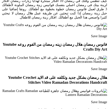
كيف تنظمي وقتك في رمضان 10 أفكار مبتكرة لهدايا زيارات رمضان أفكار
لزينة بيتك فى رمضان اعملي بنفسك فوانيس زينة رمضان الملونة لأطفالك
3 طرق لعمل فانوس رمضان خطوة بخطوة مع أطفالك. رونقا إضافيا على
حبل زينة رمضان إذا كنت تبحثين عن طريقة عمل هلال رمضان لا تبحثي
كثيرا واصنعي هذا الحبل مع أطفالك. افكار زينة رمضان للاطفال.
Save Image
فانوس رمضان هلال رمضان زينه رمضان من الفوم روعه Youtube
Crafts Diy Art
Save Image
هلال رمضان بشكل جديد وتكلفه على قد الايد Youtube Crochet
Stitches Video Ramadan Decorations Handcraft
Save Image