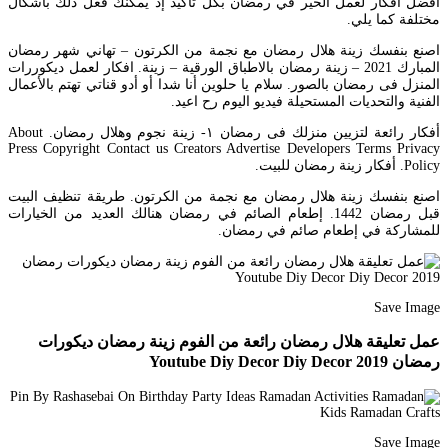
أفضل أفكار لعمل الخير في رمضان بكل تأكيد إذ يمكنك فعل ذلك بأشكال
مختلفة كما يلي.
اصنع بنفسك زينة هلال رمضان مع نجمة من الكرتون – تهاني شهر رمضان
المبارك 2021 – زينة رمضان بالاطباق الورقية – زينة. افكار لعمل ديكوررات
المنزل فى رمضان بالصور. سلام يا حلوين أنا شدا أو أدو قناتي تهتم بالأعمال
الفنية والتحديات المستحيلة فيديو اليوم رح اعيد.
أفكار رائعة لتزيين منزلك فى رمضان ١- زينة نجوم وهلال رمضان. About
Press Copyright Contact us Creators Advertise Developers Terms Privacy
Policy. أفكار زينة رمضان للبيت.
اصنع بنفسك زينة هلال رمضان مع نجمة من الكرتون. طريقة تنظيف البيت
قبل رمضان 1442. إطعام الصائم في رمضان هنالك العديد من الخيارات
للمشاركة في إطعام صائم في رمضان.
Save Image
عمل تعليقة هلال رمضان رائعة من الفوم زينة رمضان ديكورات
رمضان 2019 Youtube Diy Decor Diy Decor
Save Image