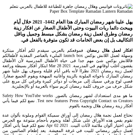
يهل علينا شهر رمضان المبارك هذا العام 1442- 2021 خلال أيام
ويبحث دائما ربات البيوت وحتى الأطفال الصغار عن افكار زينة
رمضان وطرق لعمل زينة رمضان بشكل مبسط وجميل وباقل
التكاليف بل إن بعض الخامات قد تكون متوفرة بالفعل في.
افكار لعمل هلال رمضان
. فموقعكم بالعربي سيقدم لكم أفكار مبتكرة
وسهلة لعمل اللانش بوكس launch box المليء بالعناصر المغذية لأطفالكم
فاللانش بوكس شئ مهم جدا فى حياة الأطفال المدرسية لأن الأطفال
يقضون أغلب أوقاتهم في المدرسة. Mar 28 2021 ابتكار أفكار بسيطة ورائعة
لعمل زينة رمضان 2021 نظراا لأنه باقي أيام قليلة وسوف يهل علينا شهر
رمضان المبارك بأجوائه الملونة بالزينة وأغانيه المبهجة ويقوم الجميع صغارا.
قصي لوح ورقي سميك إلى مربعات أو دوائر كبيرة وفرغي كل مربع على
شكل حرف من حروف كلمة رمضان كريم سواء بالعربية أو بالإنجليزية.
ما هو مدى استعدادك لشهر رمضان بالصور. Safety How YouTube works
Test new features Press Copyright Contact us Creators. نضع لكم فيما يأتي
أفكار زينة رمضان هلال ونجمة بالفوم.
نحتاج لعمل نجمة هلال رمضان إلى أوراق سميكة القوام وملونة بألوان عدة
نقوم بقص هذه الأوراق على شكل أهلة ونجوم بأحجام متنوعة مع الحرص
على اختيار ألوان ملائمة لأثاث البيت. Apr 02 2021 نضع لكم فيما يأتي أفكار
لعمل ديكور رمضاني للبيت في غرفة المعيشة. يعد إطعام الصائمين من