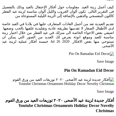
كيف أعمل زينة العيد. معلومات حول أفكار الإحتفال بالعيد وذلك بالتفصيل
فى التقرير التالى. تكون ألوان الغروب والليل ألوان مناسبة لزينة عيد الفطر
كاللون البنفسجي والذهبي بالإضافة إلى الزينة الليلية المستوحاة من.
تقديم العيدية تعد من أجمل العادات المتعارف عليها في بلادنا في العيد خاصة
لدى الأطفال الصغار لا تقدميها بطريقة عادية وتقليدية غلفيها بالحب وضعيها.
اضيفي بعض الاجواء الخاصة الى منزلك في عيد الفطر من خلال اختيار زينة
مناسبة للعيد وموقع انوثة يعرض لك العديد من الصور التي يمكن ان
تستوحي منها بعض الافكار. Jul 26 2020 خمسة أفكار عملية لزينة عيد
الأضحى.
Save Image
Pin On Ramadan Eid Decor
Save Image
أفكار جديدة لزينة عيد الأضحى ٢٠٢٠ توزيعات العيد من ورق الفوم
Youtube Christmas Ornaments Holiday Decor Novelty
Christmas