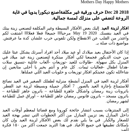
Dec 28 2018 حرف ورقية غير مكلفةاصنع ديكورا يدويا في غاية
الروعة لتضفي على منزلك لمسة جمالية.
افكار لزينة العيد
. إليك بعض الأفكار البسيطة وغير المكلفة لتصنعي زينة بيتك
في العيد بنفسك. May 19 2020 مرحباااا جميعاا فعلا فعلاااا اشتقت لكم
واعتذر من القلب عن الانقطاع ولكن تلفوني خرب علشان كدة ما عرفتش.
مواضيع ذات صلة بـ.
إذا كان الأحتفال بعيد ميلادك أو عيد ميلاد أحد افراد أسرتك يشكل عبئا عليك
من حيث الديكور فجمعنا لكي أفكار مبتكرة لتصنعين زينة عيد ميلاد في
المنزل بكل سهولة. -طاولات للعيد -توزيعات -ألعاب عائلية -تنسيق سلات
-هدايا اطفال -فعاليات ثيمات. كل عام و أنتم بخير يا أحلى متابعين إن
شاءالله تكون عجبتكم افكار توزيعات و حلويات العيد اللي عملناها.
أفكار لزينة العيد في المنزل أنشطة منزلية لطفلك الصغير في العيد نصائح
للاستمتاع بإجازة العيد بالصور. 7 أفكار جميلة وبسيطة لزينة عيد الفطر.
باترونات زينة رمضان واشكال جاهزة للطباعة – باترون جاهز للطباعة –
باترون مسجد – باترون فانوس رمضان جاهز للطباعة – اوراق عمل للطباعة
لشهر رمضان.
إلى المنتزهات بسبب انتشار جائحة كورونا ومع قضائنا لمعظم أوقات العيد
داخل المنازل يعد تزيين المنازل من أكثر الخطوات التي تنشر بهجة العيد
للصغار والكبار. في ما يلي نقدم لك بعض الأفكار لزينة العيد وإن كان
بإمكانك تطبيقها في جميع الأعياد. في هذا الثريد جمعت اكثر من ١٥٠ فكرة
للعيد.