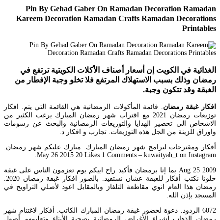
Pin By Gehad Gaber On Ramadan Decoration Ramadan
Kareem Decoration Ramadan Crafts Ramadan Decorations
Printables
الغذائية في الكويت إن أسعار أصناف الأكلات الكويتية ترتفع في
رمضان وذلك بسبب الاستهلاك المرتفع فلا تخلو وجبة الإفطار من
الغبقة وقد تتكون وجبة.
افكار غبقة رمضان
. قائمة المأكولات الرمضانية هي القائمة التي يتم. افكار
توزيعات رمضان 2021 مع اقتراب شهر رمضان المبارك يرغب الكثير من
الاشخاص الى تحضير الهدايا والتوزيعات الرمضانية والبحث عن رسومات
واوراق للزينة من الجل هذه التوزيعات. تجارب و افكار د.
أفكار ومقترحات لبرامج شهر رمضان المبارك. مبارك عليكم شهر رمضان.
May 26 2015 20 Likes 1 Comments – kuwaityah_t on Instagram.
Aug 25 2009 بما إنا برمضان فأكيد راح اييكم يوم تعزمون الناس على غبقة
خلونا نكتب أفكار للغبقة عشان نستفيد. بالصور افكار غبقة رمضان 2020.
رمضان هذا العام انوي مقاطعة التلفاز وبالمقابل اعود لأصلي التراويح في
المسجد بإذن الله.
6072 الردود. دعوة لحضور غبقة رمضان المبارك الكاتب. أفكار لاغتنام شهر
رمضان الذهاب لشراء الأغراض الرمضانية بصحبة الأبناء وتعليمهم أصول