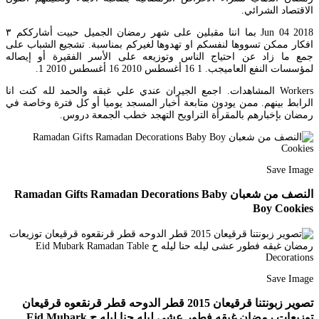
الاقتصاد الشرائي.
Jun 04 2018 بما اننا مقبلين على شهر رمضان الجميل حبيت أشارككم ٣
افكار ممكن تسووها لنفسكم او تهدوها لغيركم بمناسبة. تشجيع الشباب على
جمع ما زاد عن احتياج الناس وتوزيعه على الأسر الفقيرة أو إيصاله
لمؤسسات النفع العاميجب. 1 16 أغسطس 2010 16 أغسطس 2010 1.
Workers المشاهدات. اجمع الجيران عندي علي غبقه والحمد لله كنت انا
الرابط بينهم. ممن يودون متابعة أخبار المسجد يوميا أو كل فترة وخاصة في
رمضان بإخبارهم بالمقرأة التراويح التهجد خطب الجمعة دروس.
Save Image
النصف من شعبان Ramadan Gifts Ramadan Decorations Baby
Boy Cookies
Save Image
تصوير زبونتنا قرقيعان 2015 قطر الدوحه قطر قرنقعوه قرقيعان
توزيعات رمضان غبقه فطور عشى ليله حنا ليله ح Eid Mubark