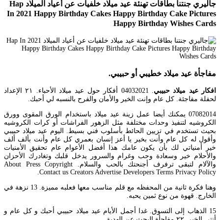
جاليري جنتنا بطاقات تهنئة عيد ميلاد خلفيات عن أعياد الميلاد Hap
In 2021 Happy Birthday Cakes Happy Birthday Cake Pictures
Happy Birthday Wishes Cards
مفاجأة عيد ميلاد خطيبي أو حبيبي.
افكار عيد ميلاد حبيبي
. 04032021 أفكار حول عيد ميلاد الأحباء. ٢١ الإعداد
لحفلة مفاجئة. كل عام وإنت الخير والأمان والفرح بالنسبه لي أحبك.
07082014 يمكنك أيضا عمل زينة عيد ميلاد باستخدام الورق المقوى وورق
الكروشيه لتنفيذ وحدات مختلفة مثل الزهور الفراشات أو كرات الكروشيه
بحيث تستخدم في تزيين الحائط بأسلوب فني بسيط. اليوم عيد ميلاد حبيبي
وأقول له كل عام وأنت بخير يا أعز إنسان بعمري كل عام وأنت بألف ألف
خير أمنياتي لك بأن يكون عامك هذا أفضل الأعوام عام تحقيق الأمنيات
والأحلام خير وسعادة وحب وغرام والسرور يدخل قلبك وتغادرك الأحزان
والآلام لتبقى ترفرف أجنحتك بالحب والسلام. About Press Copyright
Contact us Creators Advertise Developers Terms Privacy Policy.
وهنا فكرة ثانية من المحفظه مع قلم مناسب معها فعلبه مميزة. 13 نزهة في
الخارج. قهوة من نوع ثمين يحبه.
15 الذهاب إلى التسوق. غدا أجمل الأيام عيد ميلاد حبيبي أحبك و كل عام و
أنتي الخير. ٢٢ مفاجأة البحث عن الهدية.