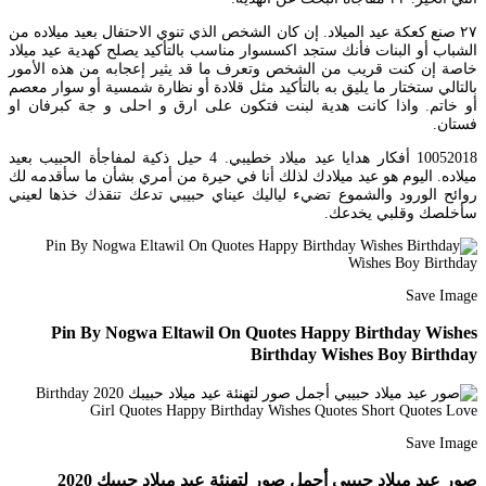
٢٧ صنع كعكة عيد الميلاد. إن كان الشخص الذي تنوي الاحتفال بعيد ميلاده من
الشباب أو البنات فأنك ستجد اكسسوار مناسب بالتأكيد يصلح كهدية عيد ميلاد
خاصة إن كنت قريب من الشخص وتعرف ما قد يثير إعجابه من هذه الأمور
بالتالي ستختار ما يليق به بالتأكيد مثل قلادة أو نظارة شمسية أو سوار معصم
أو خاتم. واذا كانت هدية لبنت فتكون على ارق و احلى و جة كبرفان او
فستان.
10052018 أفكار هدايا عيد ميلاد خطيبي. 4 حيل ذكية لمفاجأة الحبيب بعيد
ميلاده. اليوم هو عيد ميلادك لذلك أنا في حيرة من أمري بشأن ما سأقدمه لك
روائح الورود والشموع تضيء لياليك عيناي حبيبي تدعك تنقذك خذها لعيني
سأخلصك وقلبي يخدعك.
Save Image
Pin By Nogwa Eltawil On Quotes Happy Birthday Wishes
Birthday Wishes Boy Birthday
Save Image
صور عيد ميلاد حبيبي أجمل صور لتهنئة عيد ميلاد حبيبك 2020