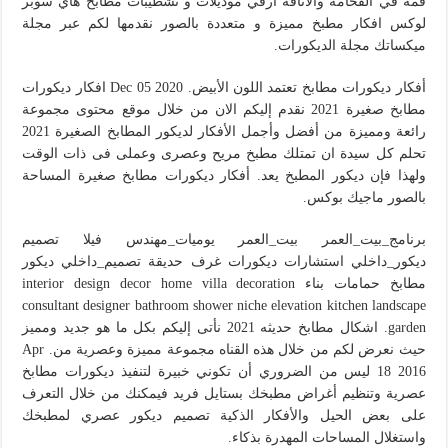
قمة في الفخامة والاناقة ارقي موديلات و تشطيبات مطابخ هاي سوبر
لوكس افكار مطبخ مميزة و متعددة بالصور نقدمها لكم عبر مجلة
ميكساتك مجلة الديكورات.
أفكار ديكورات مطابخ تعتمد اللون الأبيض. Dec 05 2020 افكار ديكورات
مطابخ صغيرة 2021 نقدم إليكم الان من خلال موقع محتوى مجموعة
رائعة ومميزة من أفضل وأجمل الأفكار لديكور المطابخ الصغيرة 2021
تحلم كل سيدة ان تمتلك مطبخ مريح وعصرى وعملى فى ذات الوقت
ولهذا فإن ديكور المطبخ يعد. أفكار ديكورات مطابخ صغيرة المساحة
بالصور ماجيك بوكس.
برنامج_بيت_العمر بيت_العمر يوميات_مهندس فيلا تصميم
ديكور_داخلي استشارات ديكورات غرف حديقة تصميم_داخلي ديكور
مطابخ حمامات بناء interior design decor home villa decoration
consultant designer bathroom shower niche elevation kitchen landscape
garden. اشكال مطابخ حديثه 2021 نأتى إليكم بكل ما هو جديد ومميز
حيث نعرض لكم من خلال هذه القناه مجموعة مميزة وعصرية من. Apr
18 2016 ليس من الضروري أن تكوني خبيرة لتنفيذ ديكورات مطابخ
عصرية وتنظيم أغراض مطبخك بستايل فريد فيمكنك من خلال التعرف
على بعض الحيل والأفكار الذكية تصميم ديكور عصري لمطبخك
واستغلال المساحات المهدرة بذكاء.