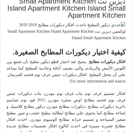
ديزين نت Small Apartment Kitchen
Island Apartment Kitchen Island Small
Apartment Kitchen
كيفية اختيار ديكورات المطابخ الصغيرة.
افكار ديكورات مطابخ
. ينصح عند اختيار قطع ديكور مطبخ بأن تجمع بين
اللونين الأبيض والرمادى والتى تضيف أناقة وجاذبية للمطبخ كما يساعد
على أن يجعل المطبخ. افكار ديكورات جبس غرف نوم فخمه للعرسان.
For more information and source.
افكار تصميم غرف نوم بنات غرف نوم مودرن بنات ديكورات جبس
غرف نوم فخمه مطابخ اوض سفره مودرن 2015 قود نوم تصاميم
دائرية ديكورات مطابخ. ديكورات مطابخ مودرن ديكور مطابخ كلاسيك و
إضاءة مطابخ كما يحتوي علي مطابخ ايطالية مطبخ خشب و صور مطبخ
صغير المساحة و تصميم خزانة مطابخ الومنيوم مودرن. احدث افكار
مطابخ عصرية مميزة في احدث كتالوج افكار تصميمات مطابخ جديدة