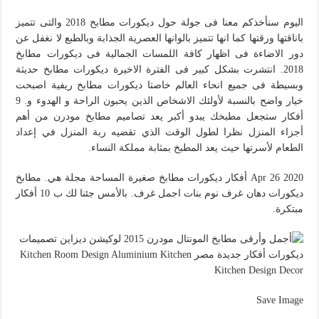
اليوم سنأخذكم معنا فى جولة حول ديكورات مطابخ 2018 والتى تتميز
باناقتها ورقتها كما انها تتميز بالوانها العصرية الجذابة وبالطبع لا نغفل عن
دور الاضاءة فى اظهار كافة اللمسات الجمالية فى ديكورات مطابخ
2018. انتشرت بشكل كبير فى الفترة الاخيرة ديكورات مطابخ حديثة
وبسيطة فى جميع انحاء العالم خاصتا ديكورات مطابخ ريفية اصبحت
خيار واضح بالنسبة لأولئك الاشخاص الذين يحبون الراحة و الهدوء و. 9
أفكار ستجعل مطبخك يبدو أكبر يعد تصاميم مطابخ مودرن من أهم
أجزاء المنزل نظرا لطول الوقت الذي تقضيه ربة المنزل في إعداد
الطعام لأسرتها حيث يعد المطبخ بمثابة مملكة النساء.
Apr 26 2020 أفكار ديكورات مطابخ صغيرة المساحة مجلة هي. مطابخ
ديكورات دهان غرف نوم بنات اجمل غرف. بالأمس جئنا لك ب 10 أفكار
مبتكرة.
Save Image