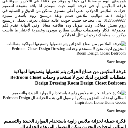
هوميفاي اليوم سصحبنا في جولة و موعد مع الأناقة في التخزين سواء في
غرفة الملابس أو في غرفة النوم حيث سيقدم لنا باقة متنوعة لتصميم
خزانات الملابس الدولاب -على أعلى مستوى ممكن من الذوق و العملية في
الوقت ذاته. دواليب ملابس صمم ونفذ دريسنج روم بأسعار مميزة
01275599927 انتى محتاجه خشب جودته عاليه علشان تعرفى تعملى دريسنج
روم يعيش معاكى وقت طويل وده هتلاقيه معانا. وفي النهاية نقدم لكم
مجموعة افكار وتصميمات دواليب مطابخ مودرن وعصرية لاختيار ما يناسب
ديكورات مطبخك نرجو ان تنال اعجابكم.
Save Image
غرفة الملابس من صناع الخزائن يتم تفصيلها وتصنيعها لمواكبة
متطلبات التخزين لديك نحن لا نستخدم وحدات Bedroom Closet
Design Dressing Room Design Closet Bedroom
Save Image
فكرة جميلة لخزانة ملابس زاوية باستخدام الموارد الجيدة والتصميم
المثالى لوحدات التخزين يمكن الوصول الى هذه الخزانة ال