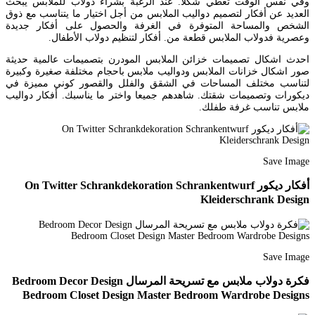
وفي نفس الوقت تعطي شكلا. عند الرغبة بشراء دولاب للملابس يبحث
العديد عن أفكار لتصميم دواليب الملابس من أجل اختيار ما يتناسب مع ذوق
الشخص والمساحة المتوفرة في الغرفة والحصول على أفكار جديدة
وعصرية فدولاب الملابس قطعة من. أفكار لتنظيم دولاب الأطفال.
احدث اشكال تصميمات خزائن الملابس المودرن بتصميمات عالمية حديثة
صور اشكال خزانات الملابس ودواليب ملابس باحجام مختلفة صغيرة وكبيرة
لتناسب مختلف المساحات في الشقق والفلل والقصور كوني مميزة في
ديكورات وتصميمات شقتك. شاهدهم جميعا واختر ما يناسبك. أفكار دواليب
ملابس تناسب غرفة طفلك.
Save Image
أفكار ديكور On Twitter Schrankdekoration Schrankentwurf
Kleiderschrank Design
Save Image
فكرة دولاب ملابس مع تسريحة المرسال Bedroom Decor Design
Bedroom Closet Design Master Bedroom Wardrobe Designs