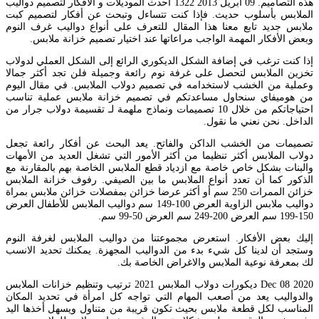
هذه التصاميم. 09 أبريل 2013 1322 احدث الموديلات و الافكار لتصميم دواليب
الملابس بأسلوب حديث. فإذا كنت تتساءل وتبحث عن أفكار لتصميم كبت
ملابس جديد تابع معنا هذا المقال للتعرف على أنواع دواليب غرف النوم
وبعض الأفكار المهمة الواجب مراعاتها عند اختيار تصميم خزانة ملابس.
إذا كنت ترغب في إضافة الشكل الديكوري الرائع إلى الشكل العملي لدولاب
تخزين الملابس لتحصل على غرفة نوم رائعة وجميلة فلن تجد أكثر جمالا
وعملية من الخشب لاستخدامه في تصميم دولاب الملابس. في مقال اليوم
من هوميفاي سنحاول مساعدتكم في تصميم خزانة ملابس عملية تناسب
احتياجاتكم من خلال 10 تصميمات ونماذج ملهمة لـ تقسيمة دولاب جرار من
الداخل. نحن نعني ما نقول.
تصميمات من الخشب الداكن والفاتح. يعد البحث عن أفكار رائعة تجعل
دولاب الملابس أكثر تنظيما من أكثر الأمور التي تشغل العديد من الأمهات
والبنات بشكل خاص خاصة مع ازدياد قطع الملابس الخاصة بهم بالمقارنة مع
الذكور كما أن تعدد أنواع الملابس ما بين الصيفي. رفوف خزانة الملابس
خزائن الممرات 250 سم أو أكثر عرضا خزائن بمفصلات خزائن ملابس بمراة
دواليب ملابس الزاوية العرض 100-149 سم دواليب الملابس للأطفال العرض
150-199 سم العرض 200-249 سم العرض 50-99 سم.
إليك بعض الأفكار. استعرض مجموعتنا من دواليب الملابس لغرفة النوم
وستجد أن لدينا كل شيء بدء من الدواليب المجهزة. يمكنك تحديد الانسب
لك بمعرفة نوعية الملابس والاغراض الخاصة بك.
Dec 08 2020 ديكورات دولاب الملابس 2021 ترتيب وتنظيم خزانات الملابس
والدواليب يعد من أصعب المهام التي تواجه كل امرأة في تحديد المكان
المناسب لكل قطعة ملابس بحيث تكون قريبة من متناول ويسهل أخذها اليد