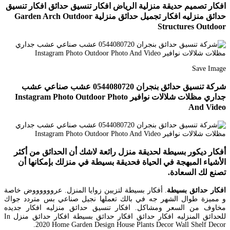
افكار تصميم حديقة منزلية الرياض افكار تنسيق حدائق افكار تنسيق
حدائق منزليه افكار تجميل حدائق منزلية Garden Arch Outdoor
Structures Outdoor
Save Image
شركة تنسيق حدائق بنجران 0544080720 عشب صناعي عشب
جداري مظلات شلالات نوافير Instagram Photo Outdoor Photo
And Video
أفكار ديكور بسيطة لحديقة منزل رائعة لاشك أن الحدائق من أكثر
الأشياء المبهجة في الحياة فحديقة بسيطة في منزلك بإمكانها أن
تصنع لك السعادة.
افكار حدائق بسيطة
. أفكار بسيطة لتزيين زوايا المنزل. عرووووووض خاصة
و مميزة طوال الشهر جه في بالك تعملها نجيل صناعي بس متردد جواك
مخاوف من السعر ومشاكل. افكار تنسيق حدائق منزليه افكار جديده
للحدائق المنزليه افكار حدائق افكار حدائق بسيطة افكار حدائق منزل In
2020 Home Garden Design House Plants Decor Wall Shelf Decor.