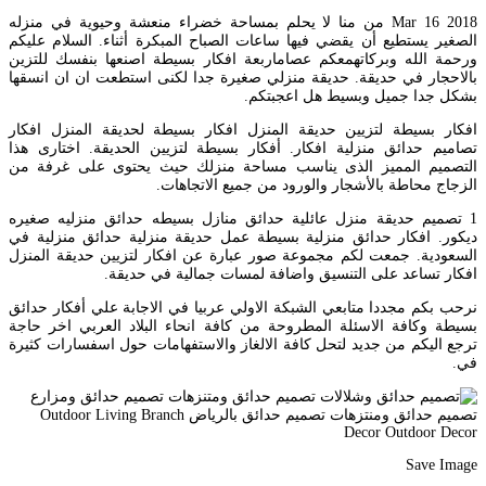
Mar 16 2018 من منا لا يحلم بمساحة خضراء منعشة وحيوية في منزله
الصغير يستطيع أن يقضي فيها ساعات الصباح المبكرة أثناء. السلام عليكم
ورحمة الله وبركاتهمعكم عصاماربعة افكار بسيطة اصنعها بنفسك للتزين
بالاحجار في حديقة. حديقة منزلي صغيرة جدا لكنى استطعت ان ان انسقها
بشكل جدا جميل وبسيط هل اعجبتكم.
افكار بسيطة لتزيين حديقة المنزل افكار بسيطة لحديقة المنزل افكار
تصاميم حدائق منزلية افكار. أفكار بسيطة لتزيين الحديقة. اختارى هذا
التصميم المميز الذى يناسب مساحة منزلك حيث يحتوى على غرفة من
الزجاج محاطة بالأشجار والورود من جميع الاتجاهات.
1 تصميم حديقة منزل عائلية حدائق منازل بسيطه حدائق منزليه صغيره
ديكور. افكار حدائق منزلية بسيطة عمل حديقة منزلية حدائق منزلية في
السعودية. جمعت لكم مجموعة صور عبارة عن افكار لتزيين حديقة المنزل
افكار تساعد على التنسيق واضافة لمسات جمالية في حديقة.
نرحب بكم مجددا متابعي الشبكة الاولي عربيا في الاجابة علي أفكار حدائق
بسيطة وكافة الاسئلة المطروحة من كافة انحاء البلاد العربي اخر حاجة
ترجع اليكم من جديد لتحل كافة الالغاز والاستفهامات حول اسفسارات كثيرة
في.
Save Image