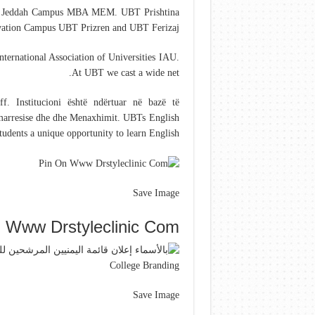
pus Jeddah Campus MBA MEM. UBT Prishtina
ation Campus UBT Prizren and UBT Ferizaj.
ernational Association of Universities IAU.
At UBT we cast a wide net.
f. Institucioni është ndërtuar në bazë të
ërmarresise dhe dhe Menaxhimit. UBTs English
dents a unique opportunity to learn English.
Save Image
 Www Drstyleclinic Com
Save Image