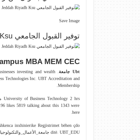
Save Image
توفير القبول الجامعي Jeddah Riyadh Ksu
Campus MBA MEM CEC.
Ubt جامعة
usinesses investing and wealth
ss Technologies Inc. UBT Accreditation and
Membership.
0196 likes 5819 talking about this 1343 were
here.
hkenca inxhinierike Regjistrimet bëhen çdo
ditë. UBT_EDU جامعة_الأعمال_والتكنولوجيا.