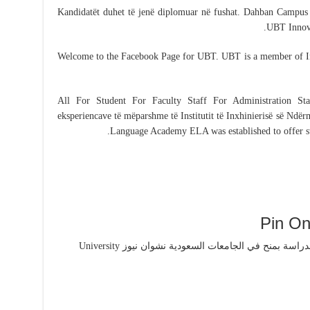
Kandidatët duhet të jenë diplomuar në fushat. Dahban Cam
UBT Innov
Welcome to the Facebook Page for UBT. UBT is a member of Int
All For Student For Faculty Staff For Administration Staf
eksperiencave të mëparshme të Institutit të Inxhinierisë së Nd
Language Academy ELA was established to offer stu
Pin On