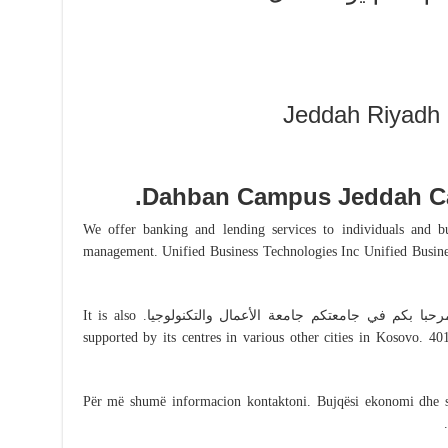
Dahban Campus Jeddah 
. We offer banking and lending services to individuals and b
management. Unified Business Technologies Inc Unified Busine
University of Business Technology 2 hrs مرحبا بكم في جامعتكم جامعة الأعمال والتكنولوجيا. It is also
supported by its centres in various other cities in Kosovo. 4
Për më shumë informacion kontaktoni. Bujqësi ekonomi dhe s