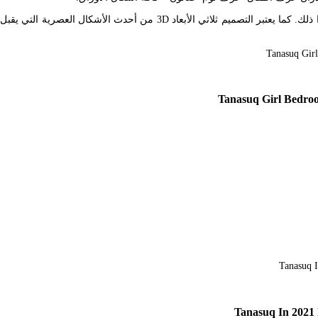
عالم ورق الجدران Jerusalem Israel. ورق_جدران_أطفال 14K أشخاص شاهدوا ذلك