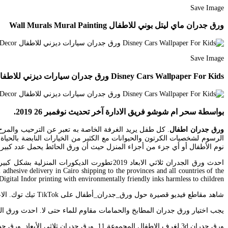
Save Image
ورق جدران ماي ليتل بوني للاطفال Wall Murals Mural Painting
Save Image
Disney Cars Wallpaper For Kids ورق جدران سيارات ديزني للاطفال Disney Cars Wallpaper Disney Cars Decor
بواسطة سحر ام شوشو فريق الادارة آخر تحديث نوفمبر 26 2019.
ورق جدران اطفال
. كل طفل يريد الغرفة الخاصة به تعبر عن الترحيب والمرح
الرسوم لشخصيات الكرتون والحيوانات مع الكثير من الخيارات النابضة بالحيا
نوم الأطفال أو أي جزء من أجزاء المنزل حيث أن ورق الحائط يحمل عدد كبير جدا من الأشكال والألوان. 11 2019
l adhesive delivery in Cairo shipping to the provinces and all countries of the
Digital Indor printing with environmentally friendly inks harmless to children.
شاهد مقاطع فيديو قصيرة حول ورق_جدران_أطفال على TikTok تيك توك. الاعتماد على ورق الحائط في تصميم ديكور المنزل يساعد على إضفاء مزيد من الأناقة والفخامة. ورق جدران اطفال ثلاثي الأبعاد.
يجب اختيار ورق جدران المطابخ والحمامات مقاوم للماء حتى لا. احدث ورق الحائط ثلاثي الابعاد 2019. Oct 16 2014 جدران غرف نوم اطفالغرف نوم بورق الحائطالوان غرف نوم للاطفالألو
ورق جدران 3d لغرف الاطفال المجموعة 11. ورق جدران ثلاثي الأبعاد. ورق جدران-غرف أطفال -غرف نوم -صالون – كافه اشكال الاوراق.