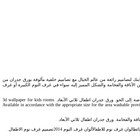
نك لتصاميم رائعة من عالم الخيال مع تصاميم خلفية مألوفة بورق جدران من
 الأناقة والفخامة والشكل المميز إليه سواء في غرف النوم الكبيرة أو غرف
احدث ورق الجدران ثلاثي الابعاد 2019تطورت الديكورات المنزلية بشكل كبير فى السنوات الأخيرة ولم تعد الدهانات هى الطرق الوحيدة لإضافة لمسات خاصة إلى الحو. ورق جدران اطفال ثلاثي الأبعاد. 3d wallpaper for kids rooms
Available in accordance with the appropriate size for the area washable provid