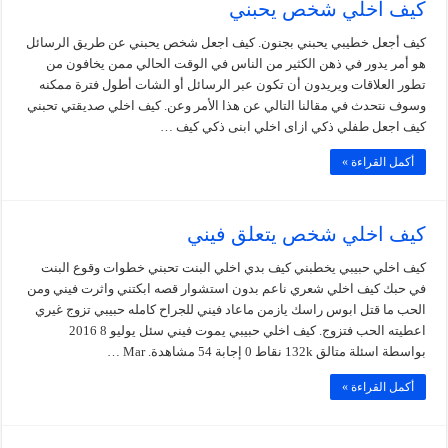
كيف اخلي شخص يحبني
كيف أجعل خطيبي يحبني بجنون. كيف اجعل شخص يحبني عن طريق الرسائل
هو أمر يدور في ذهن الكثير من الناس في الوقت الحالي ممن يخافون من
تطور العلاقات ويريدون أن تكون عبر الرسائل أو الشات أطول فترة ممكنه
وسوف نتحدث في مقالنا التالي عن هذا الأمر وعن. كيف اخلي صديقتي تحبني
كيف اجعل طفلي ذكي ازاى اخلي ابنى ذكي كيف …
أكمل القراءة »
كيف اخلي شخص يتعلق فيني
كيف اخلي حبيبي يخطبني كيف بدي اخلي البنت تحبني خطوات وقوع البنت
في حبك كيف اخلي شعري ناعم بدون استشوار قصه ابكتني واثرت فيني ومن
الحب ما قتل ابوس راسك يازمن ماعاد فيني للجراح كامله حبيبي تزوج غيري
اعطيته الحب فتزوج. كيف اخلي حبيبي يموت فيني سئل يوليو 8 2016
بواسطة اسئلة متالق 132k نقاط 0 إجابة 54 مشاهدة. Mar …
أكمل القراءة »