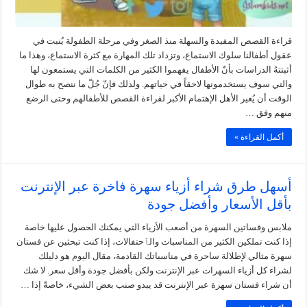
قراءة القصص المفيدة والسهلة منذ الصغر وفي مرحلة الطفولة يُنبت في
عقول أطفالنا سلوك الاستماع، وتزداد تلك المهارة مع كثرة الاستماع، وهذا ما
أثبتتهُ الدراسات بأنّ الأطفال يفهموا الكثير من الكلمات التي يستمعون لها
والتي سوف يستخدمونها لاحقاً في حياتهم. ولذلك فإنّ جُلّ ما ننصح به طوال
الوقت أن يُعير الأهل الإهتمام الأكبر لقراءة القصص للأطفالهم وحتى الرضع
منهم وفق …
أكمل القراءة »
أسهل طرق شراء أزياء سهرة فاخرة عبر الإنترنت
بأقل الأسعار وأفضل جودة
ملابس وفساتين السهرة من أصعب الأزياء التي يمكنك الحصول عليها خاصة
إذا كنت تملكين الكثير من المناسبات والٱحتفالات، إذا كنت تبحثين عن فستان
سهرة مثالي لإطلالة ساحرة في مناسباتك القادمة، مقال اليوم هو دليلك
لشراء كل أزياء السهرات عبر الإنترنت ولكن بأفضل جودة وأقل سعر. لا شك
أن شراء فستان سهرة عبر الإنترنت قد يبدو صنب بعض الشيء، خاصةً إذا …