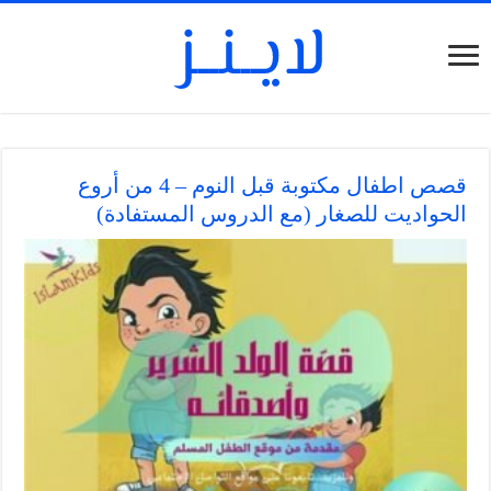
قصص اطفال مكتوبة قبل النوم – 4 من أروع
الحواديت للصغار (مع الدروس المستفادة)