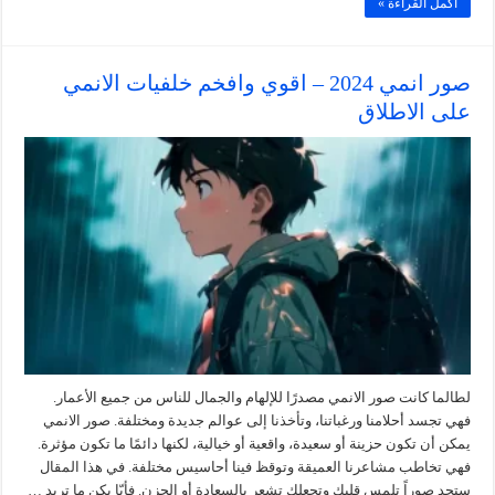
أكمل القراءة »
صور انمي 2024 – اقوي وافخم خلفيات الانمي
على الاطلاق
لطالما كانت صور الانمي مصدرًا للإلهام والجمال للناس من جميع الأعمار.
فهي تجسد أحلامنا ورغباتنا، وتأخذنا إلى عوالم جديدة ومختلفة. صور الانمي
يمكن أن تكون حزينة أو سعيدة، واقعية أو خيالية، لكنها دائمًا ما تكون مؤثرة.
فهي تخاطب مشاعرنا العميقة وتوقظ فينا أحاسيس مختلفة. في هذا المقال
ستجد صوراً تلمس قلبك وتجعلك تشعر بالسعادة أو الحزن. فأيّا يكن ما تريد …