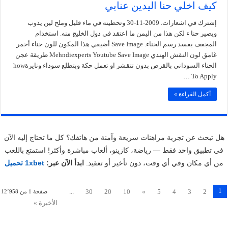
كيف اخلي حنا اليدين عنابي
إشترك في اشعارات. 2009-11-30 وتحطينه في ماء قليل وملح لين يذوب
ويصير حنا ء لكن هذا من اليمن ما اعتقد في دول الخليج منه. استخدام
المجفف يفسد رسم الحناء. Save Image أضيفي هذا المكون للون حناء أحمر
غامق لون النقش الهندي Mehndiexperts Youtube Save Image طريقة عجن
الحناء السوداني بالقرض بدون تتقشر او تعمل حكة وبتطلع سوداء ونايرةhow
To Apply …
أكمل القراءة »
هل تبحث عن تجربة مراهنات سريعة وآمنة من هاتفك؟ كل ما تحتاج إليه الآن
في تطبيق واحد فقط — رياضة، كازينو، ألعاب مباشرة وأكثر! استمتع باللعب
من أي مكان وفي أي وقت، دون تأخير أو تعقيد.
ابدأ الآن عبر:
1xbet تحميل
1
...
30
20
10
»
5
4
3
2
صفحة 1 من 12٬958
الأخيرة »