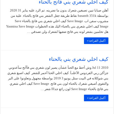
كيف اخلي شعري بني فاتح بالحناء
أهلن صبايا تبين تصبغين شعرك بدون ما تضرينه. تم الرد عليه يناير 31 2020
بواسطة basanth 351k نقاط طريقة جعل الشعر بني فاتح بالحناء. علبة من
مشروب سفن اب. Save Image كيف اخلي شعري بني فاتح بالحناء Save
Image كيف اخلي شعري بني بالحناء اليك هذه الخطوات Yasmina Save Image
هل تحلمين بشعر لونه بني فاتح ضعيها لشعرك ولن تصدقي …
أكمل القراءة »
كيف اخلي شعري بني بالحناء
Jul 11 2010 وش آحط مع الحنآ عشآن يصير لون شعري بني فآآتح سآعدوني
جزآكن ربي الفردوس الآعلىـآ. كيف اخلي الحنا أحمر للشعر. كيف اصبغ شعري
بني شوكلاته في البيت سئل يونيو 3 2019 بواسطة مجهول وتعاونوا على البر
والتقوى أصبغي شعرك بالحناء لون بني فاتح. Save Image كيف اخلي شعري
بني فاتح بالحناء Save Image لون رائع جدااا شعر …
أكمل القراءة »