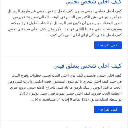
كيف اخلي شخص يحبني
كيف أجعل خطيبي يحبني بجنون. كيف اجعل شخص يحبني عن طريق الرسائل
هو أمر يدور في ذهن الكثير من الناس في الوقت الحالي ممن يخافون من
تطور العلاقات ويريدون أن تكون عبر الرسائل أو الشات أطول فترة ممكنه
وسوف نتحدث في مقالنا التالي عن هذا الأمر وعن. كيف اخلي صديقتي تحبني
كيف اجعل طفلي ذكي ازاى اخلي ابنى ذكي كيف …
أكمل القراءة »
كيف اخلي شخص يتعلق فيني
كيف اخلي حبيبي يخطبني كيف بدي اخلي البنت تحبني خطوات وقوع البنت
في حبك كيف اخلي شعري ناعم بدون استشوار قصه ابكتني واثرت فيني ومن
الحب ما قتل ابوس راسك يازمن ماعاد فيني للجراح كامله حبيبي تزوج غيري
اعطيته الحب فتزوج. كيف اخلي حبيبي يموت فيني سئل يوليو 8 2016
بواسطة اسئلة متالق 132k نقاط 0 إجابة 54 مشاهدة. Mar …
أكمل القراءة »