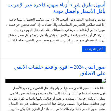
أسهل طرق شراء أزياء سهرة فاخرة عبر الإنترنت
بأقل الأسعار وأفضل جودة
ملابس وفساتين السهرة من أصعب الأزياء التي يمكنك الحصول عليها خاصة
إذا كنت تملكين الكثير من المناسبات والٱحتفالات، إذا كنت تبحثين عن فستان
سهرة مثالي لإطلالة ساحرة في مناسباتك القادمة، مقال اليوم هو دليلك
لشراء كل أزياء السهرات عبر الإنترنت ولكن بأفضل جودة وأقل سعر. لا شك
أن شراء فستان سهرة عبر الإنترنت قد يبدو صنب بعض الشيء، خاصةً إذا …
أكمل القراءة »
صور انمي 2024 – اقوي وافخم خلفيات الانمي
على الاطلاق
لطالما كانت صور الانمي مصدرًا للإلهام والجمال للناس من جميع الأعمار.
فهي تجسد أحلامنا ورغباتنا، وتأخذنا إلى عوالم جديدة ومختلفة. صور الانمي
يمكن أن تكون حزينة أو سعيدة، واقعية أو خيالية، لكنها دائمًا ما تكون مؤثرة.
فهي تخاطب مشاعرنا العميقة وتوقظ فينا أحاسيس مختلفة. في هذا المقال
ستجد صوراً تلمس قلبك وتجعلك تشعر بالسعادة أو الحزن. فأيّا يكن ما تريد …