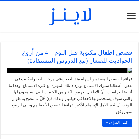
قصص اطفال مكتوبة قبل النوم – 4 من أروع
الحواديت للصغار (مع الدروس المستفادة)
قراءة القصص المفيدة والسهلة منذ الصغر وفي مرحلة الطفولة يُنبت في
عقول أطفالنا سلوك الاستماع، وتزداد تلك المهارة مع كثرة الاستماع، وهذا ما
أثبتتهُ الدراسات بأنّ الأطفال يفهموا الكثير من الكلمات التي يستمعون لها
والتي سوف يستخدمونها لاحقاً في حياتهم. ولذلك فإنّ جُلّ ما ننصح به طوال
الوقت أن يُعير الأهل الإهتمام الأكبر لقراءة القصص للأطفالهم وحتى الرضع
منهم وفق …
أكمل القراءة »