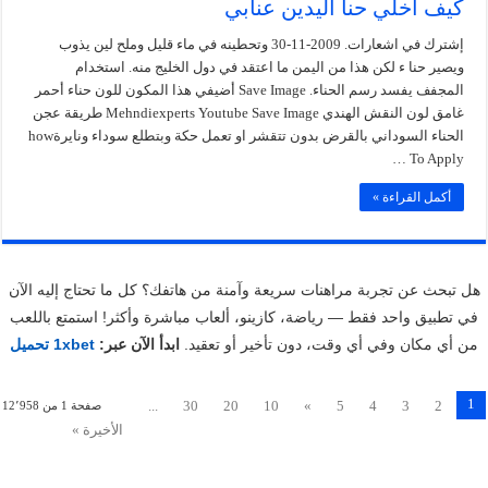
كيف اخلي حنا اليدين عنابي
إشترك في اشعارات. 2009-11-30 وتحطينه في ماء قليل وملح لين يذوب
ويصير حنا ء لكن هذا من اليمن ما اعتقد في دول الخليج منه. استخدام
المجفف يفسد رسم الحناء. Save Image أضيفي هذا المكون للون حناء أحمر
غامق لون النقش الهندي Mehndiexperts Youtube Save Image طريقة عجن
الحناء السوداني بالقرض بدون تتقشر او تعمل حكة وبتطلع سوداء ونايرةhow
To Apply …
أكمل القراءة »
هل تبحث عن تجربة مراهنات سريعة وآمنة من هاتفك؟ كل ما تحتاج إليه الآن
في تطبيق واحد فقط — رياضة، كازينو، ألعاب مباشرة وأكثر! استمتع باللعب
من أي مكان وفي أي وقت، دون تأخير أو تعقيد.
ابدأ الآن عبر:
1xbet تحميل
1
...
30
20
10
»
5
4
3
2
صفحة 1 من 12٬958
الأخيرة »