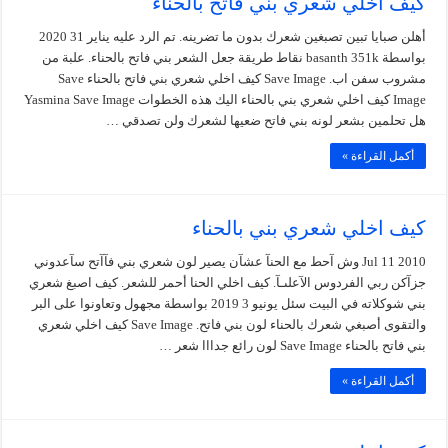
كيف اخلي شعري بني فاتح بالحناء
أهلن صبايا تبين تصبغين شعرك بدون ما تضرينه. تم الرد عليه يناير 31 2020
بواسطة basanth 351k نقاط طريقة جعل الشعر بني فاتح بالحناء. علبة من
مشروب سفن اب. Save Image كيف اخلي شعري بني فاتح بالحناء Save
Image كيف اخلي شعري بني بالحناء اليك هذه الخطوات Yasmina Save Image
هل تحلمين بشعر لونه بني فاتح ضعيها لشعرك ولن تصدقي …
أكمل القراءة »
كيف اخلي شعري بني بالحناء
Jul 11 2010 وش آحط مع الحنآ عشآن يصير لون شعري بني فآآتح سآعدوني
جزآكن ربي الفردوس الآعلىـآ. كيف اخلي الحنا أحمر للشعر. كيف اصبغ شعري
بني شوكلاته في البيت سئل يونيو 3 2019 بواسطة مجهول وتعاونوا على البر
والتقوى أصبغي شعرك بالحناء لون بني فاتح. Save Image كيف اخلي شعري
بني فاتح بالحناء Save Image لون رائع جدااا شعر …
أكمل القراءة »