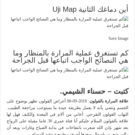
أين دماغك الثانية Uji Map
Save Image
كم تستغرق عملية المرارة بالمنظار وما
هي النصائح الواجب اتباعها قبل الجراحة
كتبت – حسناء الشيمي.
علاقة المرارة بالقولون
. 2018-09-08 أعراض القولون تظهر بوضوح على
الجسم وتشي بأنه لا يعمل بطريقة جيدة ما يستوجب مراجعة الطبيب.
التهاب القولون التقرحي. أعاني من آلام في المعدة والكتف فهل لها
علاقة بالقولون السلام عليكم أنا فتاة عمري 30 عاما مقبلة على الزواج
بعد شهر بإذن الله شعرت بانتفاخات في بداية الصباح وغازات وبعد أن
زالت شعرت بإسهال وبعدها أصبحت طبيعية وعند المساء.