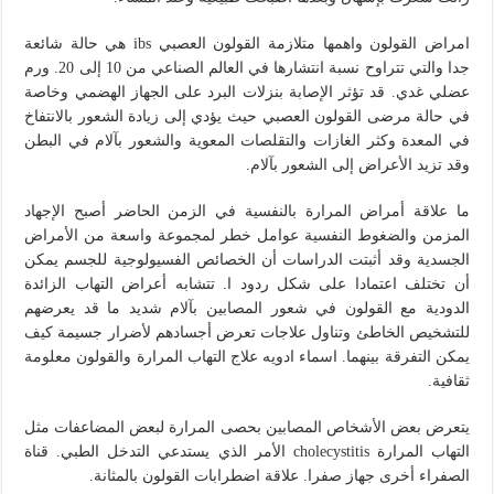
امراض القولون واهمها متلازمة القولون العصبي ibs هي حالة شائعة
جدا والتي تتراوح نسبة انتشارها في العالم الصناعي من 10 إلى 20. ورم
عضلي غدي. قد تؤثر الإصابة بنزلات البرد على الجهاز الهضمي وخاصة
في حالة مرضى القولون العصبي حيث يؤدي إلى زيادة الشعور بالانتفاخ
في المعدة وكثر الغازات والتقلصات المعوية والشعور بآلام في البطن
وقد تزيد الأعراض إلى الشعور بآلام.
ما علاقة أمراض المرارة بالنفسية في الزمن الحاضر أصبح الإجهاد
المزمن والضغوط النفسية عوامل خطر لمجموعة واسعة من الأمراض
الجسدية وقد أثبتت الدراسات أن الخصائص الفسيولوجية للجسم يمكن
أن تختلف اعتمادا على شكل ردود ا. تتشابه أعراض التهاب الزائدة
الدودية مع القولون في شعور المصابين بآلام شديد ما قد يعرضهم
للتشخيص الخاطئ وتناول علاجات تعرض أجسادهم لأضرار جسيمة كيف
يمكن التفرقة بينهما. اسماء ادويه علاج التهاب المرارة والقولون معلومة
ثقافية.
يتعرض بعض الأشخاص المصابين بحصى المرارة لبعض المضاعفات مثل
التهاب المرارة cholecystitis الأمر الذي يستدعي التدخل الطبي. قناة
الصفراء أخرى جهاز صفرا. علاقة اضطرابات القولون بالمثانة.