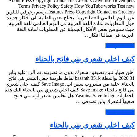
About Press Copyright Contact us Creators Advertise Developers
Terms Privacy Policy Safety How YouTube works Test new
features Press Copyright Contact us Creators. رسم زخرفي للتلوين
عن اليوم العالمي للغة العربية. يحتاج بعض الطلبة الى أفكار جديدة
حول المطويات لمادة اللغة العربية في اليوم العالمي للغة العربية
حيث سنوضح بعض الأفكار الجميلة عن المطويات لمادة اللغة
العربية في مقالنا افكار …
أكمل القراءة »
كيف اخلي شعري بني فاتح بالحناء
أهلن صبايا تبين تصبغين شعرك بدون ما تضرينه. تم الرد عليه يناير
31 2020 بواسطة basanth 351k نقاط طريقة جعل الشعر بني فاتح
بالحناء. علبة من مشروب سفن اب. Save Image كيف اخلي شعري
بني فاتح بالحناء Save Image كيف اخلي شعري بني بالحناء اليك هذه
الخطوات Yasmina Save Image هل تحلمين بشعر لونه بني فاتح
ضعيها لشعرك ولن تصدقي …
أكمل القراءة »
كيف اخلي شعري بني بالحناء