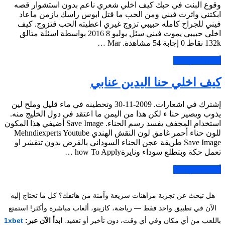
وقوع البنت في حبك كيف اخلي شعري ناعم بدون استشوار قصه
ابكتني واثرت فيني ومن الحب ما قتل ابوس راسك يازمن ماعاد
فيني للجراح كامله حبيبي تزوج غيري اعطيته الحب فتزوج. كيف
اخلي حبيبي يموت فيني سئل يوليو 8 2016 بواسطة اسئلة متالق
132k نقاط 0 إجابة 54 مشاهدة. Mar …
أكمل القراءة »
كيف اخلي حنا اليدين عنابي
إشترك في اشعارات. 2009-11-30 وتحطينه في ماء قليل وملح لين
يذوب ويصير حنا ء لكن هذا من اليمن ما اعتقد في دول الخليج منه.
استخدام المجفف يفسد رسم الحناء. Save Image أضيفي هذا المكون
للون حناء أحمر غامق لون النقش الهندي Mehndiexperts Youtube
Save Image طريقة عجن الحناء السوداني بالقرض بدون تتقشر او
تعمل حكة وبتطلع سوداء ونايرةhow To Apply …
أكمل القراءة »
هل تبحث عن تجربة مراهنات سريعة وآمنة من هاتفك؟ كل ما تحتاج إليه
الآن في تطبيق واحد فقط — رياضة، كازينو، ألعاب مباشرة وأكثر! استمتع
باللعب من أي مكان وفي أي وقت، دون تأخير أو تعقيد.
ابدأ الآن عبر:
1xbet