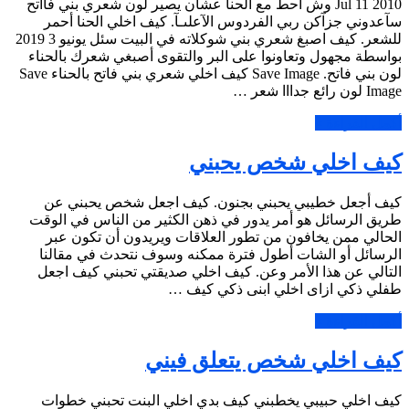
Jul 11 2010 وش آحط مع الحنآ عشآن يصير لون شعري بني فآآتح
سآعدوني جزآكن ربي الفردوس الآعلىـآ. كيف اخلي الحنا أحمر
للشعر. كيف اصبغ شعري بني شوكلاته في البيت سئل يونيو 3 2019
بواسطة مجهول وتعاونوا على البر والتقوى أصبغي شعرك بالحناء
لون بني فاتح. Save Image كيف اخلي شعري بني فاتح بالحناء Save
Image لون رائع جدااا شعر …
أكمل القراءة »
كيف اخلي شخص يحبني
كيف أجعل خطيبي يحبني بجنون. كيف اجعل شخص يحبني عن
طريق الرسائل هو أمر يدور في ذهن الكثير من الناس في الوقت
الحالي ممن يخافون من تطور العلاقات ويريدون أن تكون عبر
الرسائل أو الشات أطول فترة ممكنه وسوف نتحدث في مقالنا
التالي عن هذا الأمر وعن. كيف اخلي صديقتي تحبني كيف اجعل
طفلي ذكي ازاى اخلي ابنى ذكي كيف …
أكمل القراءة »
كيف اخلي شخص يتعلق فيني
كيف اخلي حبيبي يخطبني كيف بدي اخلي البنت تحبني خطوات