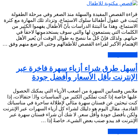
قراءة القصص المفيدة والسهلة منذ الصغر وفي مرحلة الطفولة
يُنبت في عقول أطفالنا سلوك الاستماع، وتزداد تلك المهارة مع كثرة
الاستماع، وهذا ما أثبتتهُ الدراسات بأنّ الأطفال يفهموا الكثير من
الكلمات التي يستمعون لها والتي سوف يستخدمونها لاحقاً في
حياتهم. ولذلك فإنّ جُلّ ما ننصح به طوال الوقت أن يُعير الأهل
الإهتمام الأكبر لقراءة القصص للأطفالهم وحتى الرضع منهم وفق …
أكمل القراءة »
أسهل طرق شراء أزياء سهرة فاخرة عبر
الإنترنت بأقل الأسعار وأفضل جودة
ملابس وفساتين السهرة من أصعب الأزياء التي يمكنك الحصول
عليها خاصة إذا كنت تملكين الكثير من المناسبات والٱحتفالات، إذا
كنت تبحثين عن فستان سهرة مثالي لإطلالة ساحرة في مناسباتك
القادمة، مقال اليوم هو دليلك لشراء كل أزياء السهرات عبر الإنترنت
ولكن بأفضل جودة وأقل سعر. لا شك أن شراء فستان سهرة عبر
الإنترنت قد يبدو صنب بعض الشيء، خاصةً إذا …
أكمل القراءة »