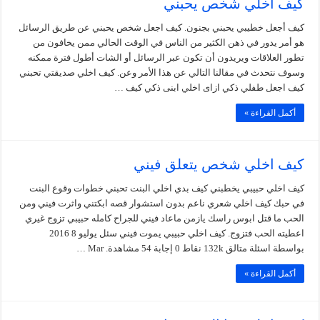
كيف اخلي شخص يحبني
كيف أجعل خطيبي يحبني بجنون. كيف اجعل شخص يحبني عن طريق الرسائل
هو أمر يدور في ذهن الكثير من الناس في الوقت الحالي ممن يخافون من
تطور العلاقات ويريدون أن تكون عبر الرسائل أو الشات أطول فترة ممكنه
وسوف نتحدث في مقالنا التالي عن هذا الأمر وعن. كيف اخلي صديقتي تحبني
كيف اجعل طفلي ذكي ازاى اخلي ابنى ذكي كيف …
أكمل القراءة »
كيف اخلي شخص يتعلق فيني
كيف اخلي حبيبي يخطبني كيف بدي اخلي البنت تحبني خطوات وقوع البنت
في حبك كيف اخلي شعري ناعم بدون استشوار قصه ابكتني واثرت فيني ومن
الحب ما قتل ابوس راسك يازمن ماعاد فيني للجراح كامله حبيبي تزوج غيري
اعطيته الحب فتزوج. كيف اخلي حبيبي يموت فيني سئل يوليو 8 2016
بواسطة اسئلة متالق 132k نقاط 0 إجابة 54 مشاهدة. Mar …
أكمل القراءة »