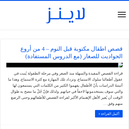
قصص اطفال مكتوبة قبل النوم – 4 من أروع
الحواديت للصغار (مع الدروس المستفادة)
قراءة القصص المفيدة والسهلة منذ الصغر وفي مرحلة الطفولة يُنبت في
عقول أطفالنا سلوك الاستماع، وتزداد تلك المهارة مع كثرة الاستماع، وهذا ما
أثبتتهُ الدراسات بأنّ الأطفال يفهموا الكثير من الكلمات التي يستمعون لها
والتي سوف يستخدمونها لاحقاً في حياتهم. ولذلك فإنّ جُلّ ما ننصح به طوال
الوقت أن يُعير الأهل الإهتمام الأكبر لقراءة القصص للأطفالهم وحتى الرضع
منهم وفق …
أكمل القراءة »