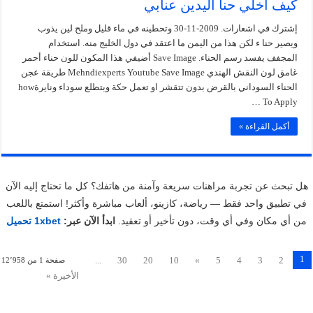
كيف اخلي حنا اليدين عنابي
إشترك في اشعارات. 2009-11-30 وتحطينه في ماء قليل وملح لين يذوب
ويصير حنا ء لكن هذا من اليمن ما اعتقد في دول الخليج منه. استخدام
المجفف يفسد رسم الحناء. Save Image أضيفي هذا المكون للون حناء أحمر
غامق لون النقش الهندي Mehndiexperts Youtube Save Image طريقة عجن
الحناء السوداني بالقرض بدون تتقشر او تعمل حكة وبتطلع سوداء ونايرةhow
To Apply …
أكمل القراءة »
هل تبحث عن تجربة مراهنات سريعة وآمنة من هاتفك؟ كل ما تحتاج إليه الآن
في تطبيق واحد فقط — رياضة، كازينو، ألعاب مباشرة وأكثر! استمتع باللعب
من أي مكان وفي أي وقت، دون تأخير أو تعقيد.
ابدأ الآن عبر:
1xbet تحميل
1
...
30
20
10
»
5
4
3
2
صفحة 1 من 12٬958
الأخيرة »