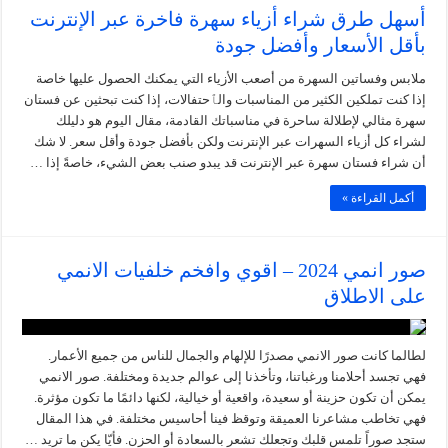
أسهل طرق شراء أزياء سهرة فاخرة عبر الإنترنت
بأقل الأسعار وأفضل جودة
ملابس وفساتين السهرة من أصعب الأزياء التي يمكنك الحصول عليها خاصة
إذا كنت تملكين الكثير من المناسبات والٱحتفالات، إذا كنت تبحثين عن فستان
سهرة مثالي لإطلالة ساحرة في مناسباتك القادمة، مقال اليوم هو دليلك
لشراء كل أزياء السهرات عبر الإنترنت ولكن بأفضل جودة وأقل سعر. لا شك
أن شراء فستان سهرة عبر الإنترنت قد يبدو صنب بعض الشيء، خاصةً إذا …
أكمل القراءة »
صور انمي 2024 – اقوي وافخم خلفيات الانمي
على الاطلاق
لطالما كانت صور الانمي مصدرًا للإلهام والجمال للناس من جميع الأعمار.
فهي تجسد أحلامنا ورغباتنا، وتأخذنا إلى عوالم جديدة ومختلفة. صور الانمي
يمكن أن تكون حزينة أو سعيدة، واقعية أو خيالية، لكنها دائمًا ما تكون مؤثرة.
فهي تخاطب مشاعرنا العميقة وتوقظ فينا أحاسيس مختلفة. في هذا المقال
ستجد صوراً تلمس قلبك وتجعلك تشعر بالسعادة أو الحزن. فأيّا يكن ما تريد …