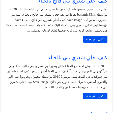
كيف اخلي شعري بني فاتح بالحناء
أهلن صبايا تبين تصبغين شعرك بدون ما تضرينه. تم الرد عليه يناير 31 2020
بواسطة basanth 351k نقاط طريقة جعل الشعر بني فاتح بالحناء. علبة من
مشروب سفن اب. Save Image كيف اخلي شعري بني فاتح بالحناء Save
Image كيف اخلي شعري بني بالحناء اليك هذه الخطوات Yasmina Save Image
هل تحلمين بشعر لونه بني فاتح ضعيها لشعرك ولن تصدقي …
أكمل القراءة »
كيف اخلي شعري بني بالحناء
Jul 11 2010 وش آحط مع الحنآ عشآن يصير لون شعري بني فآآتح سآعدوني
جزآكن ربي الفردوس الآعلىـآ. كيف اخلي الحنا أحمر للشعر. كيف اصبغ شعري
بني شوكلاته في البيت سئل يونيو 3 2019 بواسطة مجهول وتعاونوا على البر
والتقوى أصبغي شعرك بالحناء لون بني فاتح. Save Image كيف اخلي شعري
بني فاتح بالحناء Save Image لون رائع جدااا شعر …
أكمل القراءة »