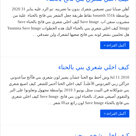
أهلن صبايا تبين تصبغين شعرك بدون ما تضرينه. تم الرد عليه يناير 31 2020
بواسطة basanth 351k نقاط طريقة جعل الشعر بني فاتح بالحناء. علبة من
مشروب سفن اب. Save Image كيف اخلي شعري بني فاتح بالحناء Save
Image كيف اخلي شعري بني بالحناء اليك هذه الخطوات Yasmina Save Image
هل تحلمين بشعر لونه بني فاتح ضعيها لشعرك ولن تصدقي …
أكمل القراءة »
كيف اخلي شعري بني بالحناء
Jul 11 2010 وش آحط مع الحنآ عشآن يصير لون شعري بني فآآتح سآعدوني
جزآكن ربي الفردوس الآعلىـآ. كيف اخلي الحنا أحمر للشعر. كيف اصبغ شعري
بني شوكلاته في البيت سئل يونيو 3 2019 بواسطة مجهول وتعاونوا على البر
والتقوى أصبغي شعرك بالحناء لون بني فاتح. Save Image كيف اخلي شعري
بني فاتح بالحناء Save Image لون رائع جدااا شعر …
أكمل القراءة »
كيف اخلي شخص يحبني