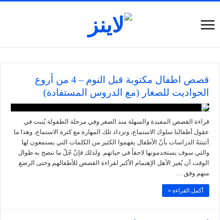
قصص اطفال مكتوبة قبل النوم – 4 من أروع
الحواديت للصغار (مع الدروس المستفادة)
قراءة القصص المفيدة والسهلة منذ الصغر وفي مرحلة الطفولة يُنبت في
عقول أطفالنا سلوك الاستماع، وتزداد تلك المهارة مع كثرة الاستماع، وهذا ما
أثبتتهُ الدراسات بأنّ الأطفال يفهموا الكثير من الكلمات التي يستمعون لها
والتي سوف يستخدمونها لاحقاً في حياتهم. ولذلك فإنّ جُلّ ما ننصح به طوال
الوقت أن يُعير الأهل الإهتمام الأكبر لقراءة القصص للأطفالهم وحتى الرضع
منهم وفق …
أكمل القراءة »