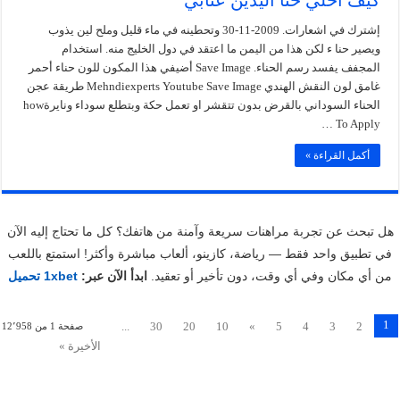
إشترك في اشعارات. 2009-11-30 وتحطينه في ماء قليل وملح لين يذوب
ويصير حنا ء لكن هذا من اليمن ما اعتقد في دول الخليج منه. استخدام
المجفف يفسد رسم الحناء. Save Image أضيفي هذا المكون للون حناء أحمر
غامق لون النقش الهندي Mehndiexperts Youtube Save Image طريقة عجن
الحناء السوداني بالقرض بدون تتقشر او تعمل حكة وبتطلع سوداء ونايرةhow
To Apply …
أكمل القراءة »
هل تبحث عن تجربة مراهنات سريعة وآمنة من هاتفك؟ كل ما تحتاج إليه الآن
في تطبيق واحد فقط — رياضة، كازينو، ألعاب مباشرة وأكثر! استمتع باللعب
من أي مكان وفي أي وقت، دون تأخير أو تعقيد.
ابدأ الآن عبر:
1xbet تحميل
1
...
30
20
10
»
5
4
3
2
صفحة 1 من 12٬958
الأخيرة »