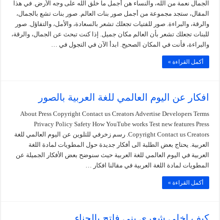
الجمال نعمة من الله، والنساء هن أجمل ما خلق الله على وجه الأرض. في هذا
المقال، ستجد مجموعة من أجمل صور بنات العالم. صور بنات تشع بالجمال،
والرقة، والبراءة. صور للفتيات تجعلك تشعر بالسعادة، والأمل، والتفاؤل. صور
للبنات تجعلك تشعر بأن العالم مكان جميل. إذا كنت تبحث عن الجمال، والرقة،
والبراءة، فأنت في المكان الصحيح. ابدأ الآن في التجول في …
أكمل القراءة »
افكار عن اليوم العالمي للغة العربية بالصور
About Press Copyright Contact us Creators Advertise Developers Terms
Privacy Policy Safety How YouTube works Test new features Press
Copyright Contact us Creators. رسم زخرفي للتلوين عن اليوم العالمي للغة
العربية. يحتاج بعض الطلبة الى أفكار جديدة حول المطويات لمادة اللغة
العربية في اليوم العالمي للغة العربية حيث سنوضح بعض الأفكار الجميلة عن
المطويات لمادة اللغة العربية في مقالنا افكار …
أكمل القراءة »
كيف اخلي شعري بني فاتح بالحناء