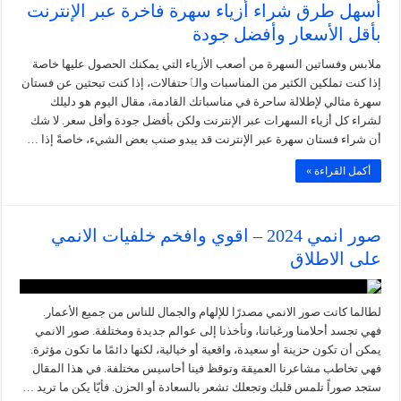
أسهل طرق شراء أزياء سهرة فاخرة عبر الإنترنت
بأقل الأسعار وأفضل جودة
ملابس وفساتين السهرة من أصعب الأزياء التي يمكنك الحصول عليها خاصة
إذا كنت تملكين الكثير من المناسبات والٱحتفالات، إذا كنت تبحثين عن فستان
سهرة مثالي لإطلالة ساحرة في مناسباتك القادمة، مقال اليوم هو دليلك
لشراء كل أزياء السهرات عبر الإنترنت ولكن بأفضل جودة وأقل سعر. لا شك
أن شراء فستان سهرة عبر الإنترنت قد يبدو صنب بعض الشيء، خاصةً إذا …
أكمل القراءة »
صور انمي 2024 – اقوي وافخم خلفيات الانمي
على الاطلاق
لطالما كانت صور الانمي مصدرًا للإلهام والجمال للناس من جميع الأعمار.
فهي تجسد أحلامنا ورغباتنا، وتأخذنا إلى عوالم جديدة ومختلفة. صور الانمي
يمكن أن تكون حزينة أو سعيدة، واقعية أو خيالية، لكنها دائمًا ما تكون مؤثرة.
فهي تخاطب مشاعرنا العميقة وتوقظ فينا أحاسيس مختلفة. في هذا المقال
ستجد صوراً تلمس قلبك وتجعلك تشعر بالسعادة أو الحزن. فأيّا يكن ما تريد …