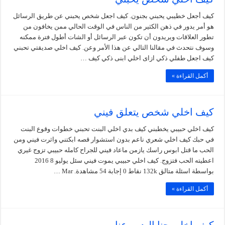
كيف أجعل خطيبي يحبني بجنون. كيف اجعل شخص يحبني عن طريق الرسائل
هو أمر يدور في ذهن الكثير من الناس في الوقت الحالي ممن يخافون من
تطور العلاقات ويريدون أن تكون عبر الرسائل أو الشات أطول فترة ممكنه
وسوف نتحدث في مقالنا التالي عن هذا الأمر وعن. كيف اخلي صديقتي تحبني
كيف اجعل طفلي ذكي ازاى اخلي ابنى ذكي كيف …
أكمل القراءة »
كيف اخلي شخص يتعلق فيني
كيف اخلي حبيبي يخطبني كيف بدي اخلي البنت تحبني خطوات وقوع البنت
في حبك كيف اخلي شعري ناعم بدون استشوار قصه ابكتني واثرت فيني ومن
الحب ما قتل ابوس راسك يازمن ماعاد فيني للجراح كامله حبيبي تزوج غيري
اعطيته الحب فتزوج. كيف اخلي حبيبي يموت فيني سئل يوليو 8 2016
بواسطة اسئلة متالق 132k نقاط 0 إجابة 54 مشاهدة. Mar …
أكمل القراءة »
كيف اخلي حنا اليدين عنابي