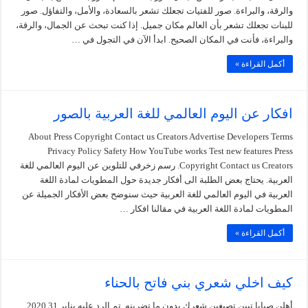
والرقة، والبراءة. صور للفتيات تجعلك تشعر بالسعادة، والأمل، والتفاؤل. صور
للبنات تجعلك تشعر بأن العالم مكان جميل. إذا كنت تبحث عن الجمال، والرقة،
والبراءة، فأنت في المكان الصحيح. ابدأ الآن في التجول في …
أكمل القراءة »
افكار عن اليوم العالمي للغة العربية بالصور
About Press Copyright Contact us Creators Advertise Developers Terms
Privacy Policy Safety How YouTube works Test new features Press
Copyright Contact us Creators. رسم زخرفي للتلوين عن اليوم العالمي للغة
العربية. يحتاج بعض الطلبة الى أفكار جديدة حول المطويات لمادة اللغة
العربية في اليوم العالمي للغة العربية حيث سنوضح بعض الأفكار الجميلة عن
المطويات لمادة اللغة العربية في مقالنا افكار …
أكمل القراءة »
كيف اخلي شعري بني فاتح بالحناء
أهلن صبايا تبين تصبغين شعرك بدون ما تضرينه. تم الرد عليه يناير 31 2020