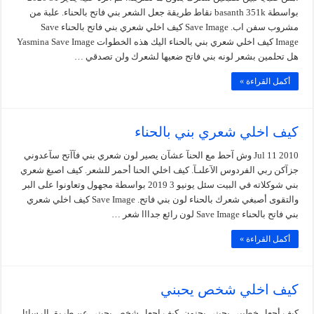
بواسطة basanth 351k نقاط طريقة جعل الشعر بني فاتح بالحناء. علبة من
مشروب سفن اب. Save Image كيف اخلي شعري بني فاتح بالحناء Save
Image كيف اخلي شعري بني بالحناء اليك هذه الخطوات Yasmina Save Image
هل تحلمين بشعر لونه بني فاتح ضعيها لشعرك ولن تصدقي …
أكمل القراءة »
كيف اخلي شعري بني بالحناء
Jul 11 2010 وش آحط مع الحنآ عشآن يصير لون شعري بني فآآتح سآعدوني
جزآكن ربي الفردوس الآعلىـآ. كيف اخلي الحنا أحمر للشعر. كيف اصبغ شعري
بني شوكلاته في البيت سئل يونيو 3 2019 بواسطة مجهول وتعاونوا على البر
والتقوى أصبغي شعرك بالحناء لون بني فاتح. Save Image كيف اخلي شعري
بني فاتح بالحناء Save Image لون رائع جدااا شعر …
أكمل القراءة »
كيف اخلي شخص يحبني
كيف أجعل خطيبي يحبني بجنون. كيف اجعل شخص يحبني عن طريق الرسائل