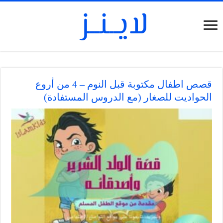
قصص اطفال مكتوبة قبل النوم – 4 من أروع
الحواديت للصغار (مع الدروس المستفادة)