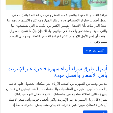
قراءة القصص المفيدة والسهلة منذ الصغر وفي مرحلة الطفولة يُنبت في
عقول أطفالنا سلوك الاستماع، وتزداد تلك المهارة مع كثرة الاستماع، وهذا ما
أثبتتهُ الدراسات بأنّ الأطفال يفهموا الكثير من الكلمات التي يستمعون لها
والتي سوف يستخدمونها لاحقاً في حياتهم. ولذلك فإنّ جُلّ ما ننصح به طوال
الوقت أن يُعير الأهل الإهتمام الأكبر لقراءة القصص للأطفالهم وحتى الرضع
منهم وفق …
أكمل القراءة »
أسهل طرق شراء أزياء سهرة فاخرة عبر الإنترنت
بأقل الأسعار وأفضل جودة
ملابس وفساتين السهرة من أصعب الأزياء التي يمكنك الحصول عليها خاصة
إذا كنت تملكين الكثير من المناسبات والٱحتفالات، إذا كنت تبحثين عن فستان
سهرة مثالي لإطلالة ساحرة في مناسباتك القادمة، مقال اليوم هو دليلك
لشراء كل أزياء السهرات عبر الإنترنت ولكن بأفضل جودة وأقل سعر. لا شك
أن شراء فستان سهرة عبر الإنترنت قد يبدو صنب بعض الشيء، خاصةً إذا …