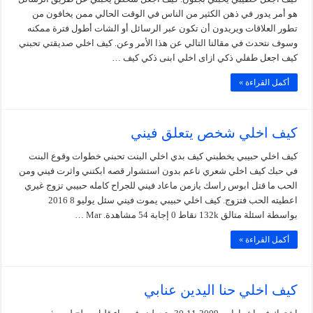
هو أمر يدور في ذهن الكثير من الناس في الوقت الحالي ممن يخافون من
تطور العلاقات ويريدون أن تكون عبر الرسائل أو الشات أطول فترة ممكنه
وسوف نتحدث في مقالنا التالي عن هذا الأمر وعن. كيف اخلي صديقتي تحبني
كيف اجعل طفلي ذكي ازاى اخلي ابنى ذكي كيف …
أكمل القراءة »
كيف اخلي شخص يتعلق فيني
كيف اخلي حبيبي يخطبني كيف بدي اخلي البنت تحبني خطوات وقوع البنت
في حبك كيف اخلي شعري ناعم بدون استشوار قصه ابكتني واثرت فيني ومن
الحب ما قتل ابوس راسك يازمن ماعاد فيني للجراح كامله حبيبي تزوج غيري
اعطيته الحب فتزوج. كيف اخلي حبيبي يموت فيني سئل يوليو 8 2016
بواسطة اسئلة متالق 132k نقاط 0 إجابة 54 مشاهدة. Mar …
أكمل القراءة »
كيف اخلي حنا اليدين عنابي