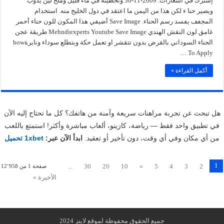
إشترك في اشعارات. 2009-11-30 وتحطينه في ماء قليل وملح لين يذوب
ويصير حنا ء لكن هذا من اليمن ما اعتقد في دول الخليج منه. استخدام
المجفف يفسد رسم الحناء. Save Image أضيفي هذا المكون للون حناء أحمر
غامق لون النقش الهندي Mehndiexperts Youtube Save Image طريقة عجن
الحناء السوداني بالقرض بدون تتقشر او تعمل حكة وبتطلع سوداء ونايرةhow
To Apply …
أكمل القراءة »
هل تبحث عن تجربة مراهنات سريعة وآمنة من هاتفك؟ كل ما تحتاج إليه الآن
في تطبيق واحد فقط — رياضة، كازينو، ألعاب مباشرة وأكثر! استمتع باللعب
من أي مكان وفي أي وقت، دون تأخير أو تعقيد.
ابدأ الآن عبر:
1xbet تحميل
1
...
30
20
10
»
5
4
3
2
صفحة 1 من 12٬958
الأخيرة »
جميع الحقوق محفوظة لموقع لاينز 2024