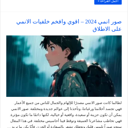
أكمل القراءة »
صور انمي 2024 – اقوي وافخم خلفيات الانمي
على الاطلاق
لطالما كانت صور الانمي مصدرًا للإلهام والجمال للناس من جميع الأعمار.
فهي تجسد أحلامنا ورغباتنا، وتأخذنا إلى عوالم جديدة ومختلفة. صور الانمي
يمكن أن تكون حزينة أو سعيدة، واقعية أو خيالية، لكنها دائمًا ما تكون مؤثرة.
فهي تخاطب مشاعرنا العميقة وتوقظ فينا أحاسيس مختلفة. في هذا المقال
ستجد صوراً تلمس قلبك وتجعلك تشعر بالسعادة أو الحزن. فأيّا يكن ما تريد …