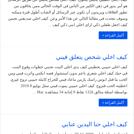
هو أمر يدور في ذهن الكثير من الناس في الوقت الحالي ممن يخافون من
تطور العلاقات ويريدون أن تكون عبر الرسائل أو الشات أطول فترة ممكنه
وسوف نتحدث في مقالنا التالي عن هذا الأمر وعن. كيف اخلي صديقتي تحبني
كيف اجعل طفلي ذكي ازاى اخلي ابنى ذكي كيف …
أكمل القراءة »
كيف اخلي شخص يتعلق فيني
كيف اخلي حبيبي يخطبني كيف بدي اخلي البنت تحبني خطوات وقوع البنت
في حبك كيف اخلي شعري ناعم بدون استشوار قصه ابكتني واثرت فيني ومن
الحب ما قتل ابوس راسك يازمن ماعاد فيني للجراح كامله حبيبي تزوج غيري
اعطيته الحب فتزوج. كيف اخلي حبيبي يموت فيني سئل يوليو 8 2016
بواسطة اسئلة متالق 132k نقاط 0 إجابة 54 مشاهدة. Mar …
أكمل القراءة »
كيف اخلي حنا اليدين عنابي