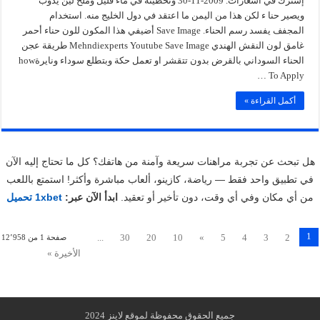
إشترك في اشعارات. 2009-11-30 وتحطينه في ماء قليل وملح لين يذوب
ويصير حنا ء لكن هذا من اليمن ما اعتقد في دول الخليج منه. استخدام
المجفف يفسد رسم الحناء. Save Image أضيفي هذا المكون للون حناء أحمر
غامق لون النقش الهندي Mehndiexperts Youtube Save Image طريقة عجن
الحناء السوداني بالقرض بدون تتقشر او تعمل حكة وبتطلع سوداء ونايرةhow
To Apply …
أكمل القراءة »
هل تبحث عن تجربة مراهنات سريعة وآمنة من هاتفك؟ كل ما تحتاج إليه الآن
في تطبيق واحد فقط — رياضة، كازينو، ألعاب مباشرة وأكثر! استمتع باللعب
من أي مكان وفي أي وقت، دون تأخير أو تعقيد.
ابدأ الآن عبر:
1xbet تحميل
1
...
30
20
10
»
5
4
3
2
صفحة 1 من 12٬958
الأخيرة »
جميع الحقوق محفوظة لموقع لاينز 2024