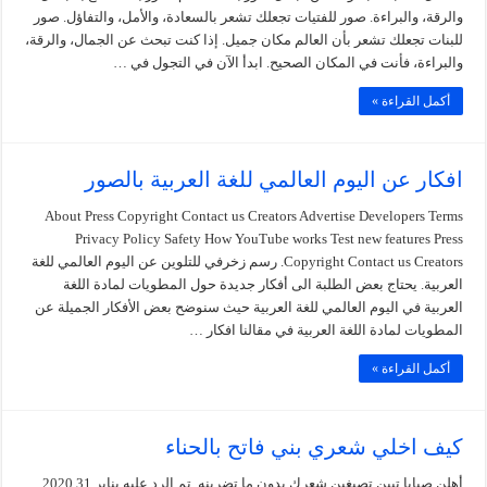
والرقة، والبراءة. صور للفتيات تجعلك تشعر بالسعادة، والأمل، والتفاؤل. صور
للبنات تجعلك تشعر بأن العالم مكان جميل. إذا كنت تبحث عن الجمال، والرقة،
والبراءة، فأنت في المكان الصحيح. ابدأ الآن في التجول في …
أكمل القراءة »
افكار عن اليوم العالمي للغة العربية بالصور
About Press Copyright Contact us Creators Advertise Developers Terms
Privacy Policy Safety How YouTube works Test new features Press
Copyright Contact us Creators. رسم زخرفي للتلوين عن اليوم العالمي للغة
العربية. يحتاج بعض الطلبة الى أفكار جديدة حول المطويات لمادة اللغة
العربية في اليوم العالمي للغة العربية حيث سنوضح بعض الأفكار الجميلة عن
المطويات لمادة اللغة العربية في مقالنا افكار …
أكمل القراءة »
كيف اخلي شعري بني فاتح بالحناء
أهلن صبايا تبين تصبغين شعرك بدون ما تضرينه. تم الرد عليه يناير 31 2020