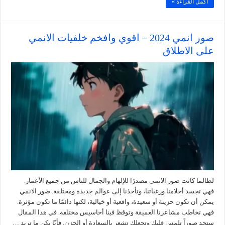
أكمل القراءة »
صور انمي 2024 – اقوي وافخم خلفيات الانمي
على الاطلاق
لطالما كانت صور الانمي مصدرًا للإلهام والجمال للناس من جميع الأعمار.
فهي تجسد أحلامنا ورغباتنا، وتأخذنا إلى عوالم جديدة ومختلفة. صور الانمي
يمكن أن تكون حزينة أو سعيدة، واقعية أو خيالية، لكنها دائمًا ما تكون مؤثرة.
فهي تخاطب مشاعرنا العميقة وتوقظ فينا أحاسيس مختلفة. في هذا المقال
ستجد صوراً تلمس قلبك وتجعلك تشعر بالسعادة أو الحزن. فأيّا يكن ما تريد …