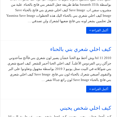
بواسطة basanth 351k نقاط طريقة جعل الشعر بني فاتح بالحناء. علبة من
مشروب سفن اب. Save Image كيف اخلي شعري بني فاتح بالحناء Save
Image كيف اخلي شعري بني بالحناء اليك هذه الخطوات Yasmina Save Image
هل تحلمين بشعر لونه بني فاتح ضعيها لشعرك ولن تصدقي …
أكمل القراءة »
كيف اخلي شعري بني بالحناء
Jul 11 2010 وش آحط مع الحنآ عشآن يصير لون شعري بني فآآتح سآعدوني
جزآكن ربي الفردوس الآعلىـآ. كيف اخلي الحنا أحمر للشعر. كيف اصبغ شعري
بني شوكلاته في البيت سئل يونيو 3 2019 بواسطة مجهول وتعاونوا على البر
والتقوى أصبغي شعرك بالحناء لون بني فاتح. Save Image كيف اخلي شعري
بني فاتح بالحناء Save Image لون رائع جدااا شعر …
أكمل القراءة »
كيف اخلي شخص يحبني
كيف أجعل خطيبي يحبني بجنون. كيف اجعل شخص يحبني عن طريق الرسائل