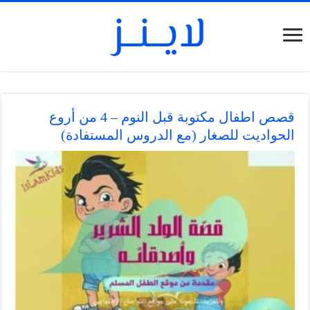
قصص اطفال مكتوبة قبل النوم – 4 من أروع
الحواديت للصغار (مع الدروس المستفادة)