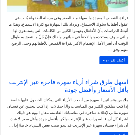
قراءة القصص المفيدة والسهلة منذ الصغر وفي مرحلة الطفولة يُنبت في
عقول أطفالنا سلوك الاستماع، وتزداد تلك المهارة مع كثرة الاستماع، وهذا ما
أثبتتهُ الدراسات بأنّ الأطفال يفهموا الكثير من الكلمات التي يستمعون لها
والتي سوف يستخدمونها لاحقاً في حياتهم. ولذلك فإنّ جُلّ ما ننصح به طوال
الوقت أن يُعير الأهل الإهتمام الأكبر لقراءة القصص للأطفالهم وحتى الرضع
منهم وفق …
أكمل القراءة »
أسهل طرق شراء أزياء سهرة فاخرة عبر الإنترنت
بأقل الأسعار وأفضل جودة
ملابس وفساتين السهرة من أصعب الأزياء التي يمكنك الحصول عليها خاصة
إذا كنت تملكين الكثير من المناسبات والٱحتفالات، إذا كنت تبحثين عن فستان
سهرة مثالي لإطلالة ساحرة في مناسباتك القادمة، مقال اليوم هو دليلك
لشراء كل أزياء السهرات عبر الإنترنت ولكن بأفضل جودة وأقل سعر. لا شك
أن شراء فستان سهرة عبر الإنترنت قد يبدو صنب بعض الشيء، خاصةً إذا …