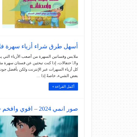
أسهل طرق شراء أزياء سهرة فاخ
ملابس وفساتين السهرة من أصعب الأزياء التي يم
والٱحتفالات، إذا كنت تبحثين عن فستان سهرة مثا
كل أزياء السهرات عبر الإنترنت ولكن بأفضل جود
بعض الشيء، خاصةً إذا …
أكمل القراءة »
صور انمي 2024 – اقوي وافخم خلفيات الانمي على الاطلاق