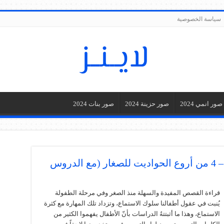
سياسة الخصوصية
صور انمي 2024
صور حزينة 2024
صور بنات 2024
قصص اطفال مكتوبة قبل النوم – 4 من أروع الحواديت للصغار (مع الدروس
قراءة القصص المفيدة والسهلة منذ الصغر وفي مرحلة الطفولة
يُنبت في عقول أطفالنا سلوك الاستماع، وتزداد تلك المهارة مع كثرة
الاستماع، وهذا ما أثبتتهُ الدراسات بأنّ الأطفال يفهموا الكثير من