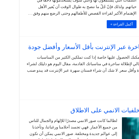
الكلمات التي يستمعون لها والتي سوف يستخدمونها لاحقاً في
حياتهم. ولذلك فإنّ جُلّ ما ننصح به طوال الوقت أن يُعير الأهل
الإهتمام الأكبر لقراءة القصص للأطفالهم وحتى الرضع منهم وفق …
أكمل القراءة »
رة عبر الإنترنت بأقل الأسعار وأفضل جودة
كنك الحصول عليها خاصة إذا كنت تملكين الكثير من المناسبات
لي لإطلالة ساحرة في مناسباتك القادمة، مقال اليوم هو دليلك لشراء
ة وأقل سعر. لا شك أن شراء فستان سهرة عبر الإنترنت قد يبدو صنب
لطالما كانت صور الانمي مصدرًا للإلهام والجمال للناس
من جميع الأعمار. فهي تجسد أحلامنا ورغباتنا، وتأخذنا
إلى عوالم جديدة ومختلفة. صور الانمي يمكن أن تكون