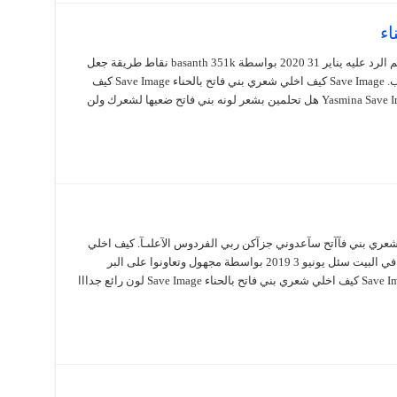
اء
أهلن صبايا تبين تصبغين شعرك بدون ما تضرينه. تم الرد عليه يناير 31 2020 بواسطة basanth 351k نقاط طريقة جعل
الشعر بني فاتح بالحناء. علبة من مشروب سفن اب. Save Image كيف اخلي شعري بني فاتح بالحناء Save Image كيف
اخلي شعري بني بالحناء اليك هذه الخطوات Yasmina Save Image هل تحلمين بشعر لونه بني فاتح ضعيها لشعرك ولن
ر لون شعري بني فآآتح سآعدوني جزآكن ربي الفردوس الآعلىـآ. كيف اخلي
الحنا أحمر للشعر. كيف اصبغ شعري بني شوكلاته في البيت سئل يونيو 3 2019 بواسطة مجهول وتعاونوا على البر
والتقوى أصبغي شعرك بالحناء لون بني فاتح. Save Image كيف اخلي شعري بني فاتح بالحناء Save Image لون رائع جدااا