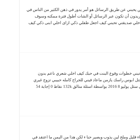
حبني عن طريق الرسائل هو أمر يدور في ذهن الكثير من الناس في
ريدون أن تكون عبر الرسائل أو الشات أطول فترة ممكنه وسوف
ف اخلي صديقتي تحبني كيف اجعل طفلي ذكي ازاى اخلي ابنى ذكي كيف
حبني خطوات وقوع البنت في حبك كيف اخلي شعري ناعم بدون
ل ابوس راسك يازمن ماعاد فيني للجراح كامله حبيبي تزوج غيري
اعطيته الحب فتزوج. كيف اخلي حبيبي يموت فيني سئل يوليو 8 2016 بواسطة اسئلة متالق 132k نقاط 0 إجابة 54
200-11-30 وتحطينه في ماء قليل وملح لين يذوب ويصير حنا ء لكن هذا من اليمن ما اعتقد في