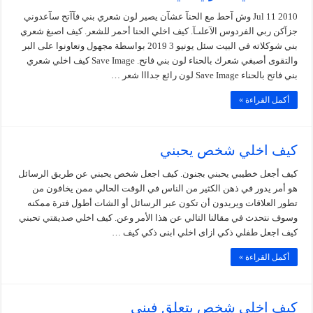
Jul 11 2010 وش آحط مع الحنآ عشآن يصير لون شعري بني فآآتح سآعدوني
جزآكن ربي الفردوس الآعلىـآ. كيف اخلي الحنا أحمر للشعر. كيف اصبغ شعري
بني شوكلاته في البيت سئل يونيو 3 2019 بواسطة مجهول وتعاونوا على البر
والتقوى أصبغي شعرك بالحناء لون بني فاتح. Save Image كيف اخلي شعري
بني فاتح بالحناء Save Image لون رائع جدااا شعر …
أكمل القراءة »
كيف اخلي شخص يحبني
كيف أجعل خطيبي يحبني بجنون. كيف اجعل شخص يحبني عن طريق الرسائل
هو أمر يدور في ذهن الكثير من الناس في الوقت الحالي ممن يخافون من
تطور العلاقات ويريدون أن تكون عبر الرسائل أو الشات أطول فترة ممكنه
وسوف نتحدث في مقالنا التالي عن هذا الأمر وعن. كيف اخلي صديقتي تحبني
كيف اجعل طفلي ذكي ازاى اخلي ابنى ذكي كيف …
أكمل القراءة »
كيف اخلي شخص يتعلق فيني