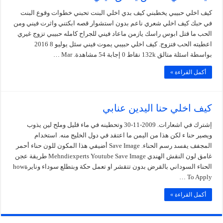
كيف اخلي حبيبي يخطبني كيف بدي اخلي البنت تحبني خطوات وقوع البنت
في حبك كيف اخلي شعري ناعم بدون استشوار قصه ابكتني واثرت فيني ومن
الحب ما قتل ابوس راسك يازمن ماعاد فيني للجراح كامله حبيبي تزوج غيري
اعطيته الحب فتزوج. كيف اخلي حبيبي يموت فيني سئل يوليو 8 2016
بواسطة اسئلة متالق 132k نقاط 0 إجابة 54 مشاهدة. Mar …
أكمل القراءة »
كيف اخلي حنا اليدين عنابي
إشترك في اشعارات. 2009-11-30 وتحطينه في ماء قليل وملح لين يذوب
ويصير حنا ء لكن هذا من اليمن ما اعتقد في دول الخليج منه. استخدام
المجفف يفسد رسم الحناء. Save Image أضيفي هذا المكون للون حناء أحمر
غامق لون النقش الهندي Mehndiexperts Youtube Save Image طريقة عجن
الحناء السوداني بالقرض بدون تتقشر او تعمل حكة وبتطلع سوداء ونايرةhow
To Apply …
أكمل القراءة »