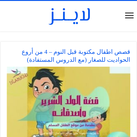
قصص اطفال مكتوبة قبل النوم – 4 من أروع
الحواديت للصغار (مع الدروس المستفادة)