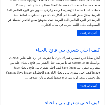
About Press Copyright Contact us Creators Advertise Developers Terms
Privacy Policy Safety How YouTube works Test new features Press
Copyright Contact us Creators. رسم زخرفي للتلوين عن اليوم العالمي للغة
العربية. يحتاج بعض الطلبة الى أفكار جديدة حول المطويات لمادة اللغة
العربية في اليوم العالمي للغة العربية حيث سنوضح بعض الأفكار الجميلة عن
المطويات لمادة اللغة العربية في مقالنا افكار …
أكمل القراءة »
كيف اخلي شعري بني فاتح بالحناء
أهلن صبايا تبين تصبغين شعرك بدون ما تضرينه. تم الرد عليه يناير 31 2020
بواسطة basanth 351k نقاط طريقة جعل الشعر بني فاتح بالحناء. علبة من
مشروب سفن اب. Save Image كيف اخلي شعري بني فاتح بالحناء Save
Image كيف اخلي شعري بني بالحناء اليك هذه الخطوات Yasmina Save Image
هل تحلمين بشعر لونه بني فاتح ضعيها لشعرك ولن تصدقي …
أكمل القراءة »
كيف اخلي شعري بني بالحناء