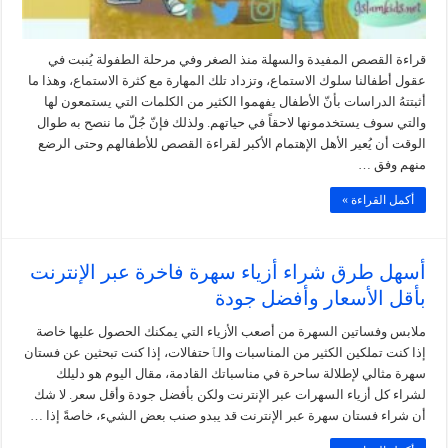
قراءة القصص المفيدة والسهلة منذ الصغر وفي مرحلة الطفولة يُنبت في
عقول أطفالنا سلوك الاستماع، وتزداد تلك المهارة مع كثرة الاستماع، وهذا ما
أثبتتهُ الدراسات بأنّ الأطفال يفهموا الكثير من الكلمات التي يستمعون لها
والتي سوف يستخدمونها لاحقاً في حياتهم. ولذلك فإنّ جُلّ ما ننصح به طوال
الوقت أن يُعير الأهل الإهتمام الأكبر لقراءة القصص للأطفالهم وحتى الرضع
منهم وفق …
أكمل القراءة »
أسهل طرق شراء أزياء سهرة فاخرة عبر الإنترنت
بأقل الأسعار وأفضل جودة
ملابس وفساتين السهرة من أصعب الأزياء التي يمكنك الحصول عليها خاصة
إذا كنت تملكين الكثير من المناسبات والٱحتفالات، إذا كنت تبحثين عن فستان
سهرة مثالي لإطلالة ساحرة في مناسباتك القادمة، مقال اليوم هو دليلك
لشراء كل أزياء السهرات عبر الإنترنت ولكن بأفضل جودة وأقل سعر. لا شك
أن شراء فستان سهرة عبر الإنترنت قد يبدو صنب بعض الشيء، خاصةً إذا …