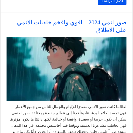
أكمل القراءة »
صور انمي 2024 – اقوي وافخم خلفيات الانمي
على الاطلاق
لطالما كانت صور الانمي مصدرًا للإلهام والجمال للناس من جميع الأعمار.
فهي تجسد أحلامنا ورغباتنا، وتأخذنا إلى عوالم جديدة ومختلفة. صور الانمي
يمكن أن تكون حزينة أو سعيدة، واقعية أو خيالية، لكنها دائمًا ما تكون مؤثرة.
فهي تخاطب مشاعرنا العميقة وتوقظ فينا أحاسيس مختلفة. في هذا المقال
ستجد صوراً تلمس قلبك وتجعلك تشعر بالسعادة أو الحزن. فأيّا يكن ما تريد …