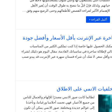
الكلمات التي يستمعون لها والتي سوف يستخدمونها لاحقاً في
حياتهم. ولذلك فإنّ جُلّ ما ننصح به طوال الوقت أن يُعير الأهل
الإهتمام الأكبر لقراءة القصص للأطفالهم وحتى الرضع منهم وفق …
أكمل القراءة »
رة عبر الإنترنت بأقل الأسعار وأفضل جودة
كنك الحصول عليها خاصة إذا كنت تملكين الكثير من المناسبات
لي لإطلالة ساحرة في مناسباتك القادمة، مقال اليوم هو دليلك لشراء
ة وأقل سعر. لا شك أن شراء فستان سهرة عبر الإنترنت قد يبدو صنب
لطالما كانت صور الانمي مصدرًا للإلهام والجمال للناس
من جميع الأعمار. فهي تجسد أحلامنا ورغباتنا، وتأخذنا
إلى عوالم جديدة ومختلفة. صور الانمي يمكن أن تكون