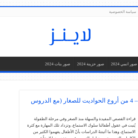
سياسة الخصوصية
صور انمي 2024
صور حزينة 2024
صور بنات 2024
قصص اطفال مكتوبة قبل النوم – 4 من أروع الحواديت للصغار (مع الدروس
قراءة القصص المفيدة والسهلة منذ الصغر وفي مرحلة الطفولة
يُنبت في عقول أطفالنا سلوك الاستماع، وتزداد تلك المهارة مع كثرة
الاستماع، وهذا ما أثبتتهُ الدراسات بأنّ الأطفال يفهموا الكثير من