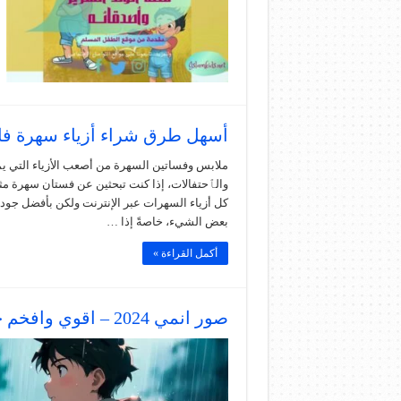
أسهل طرق شراء أزياء سهرة فاخ
ملابس وفساتين السهرة من أصعب الأزياء التي يم
والٱحتفالات، إذا كنت تبحثين عن فستان سهرة مثا
كل أزياء السهرات عبر الإنترنت ولكن بأفضل جود
بعض الشيء، خاصةً إذا …
أكمل القراءة »
صور انمي 2024 – اقوي وافخم خلفيات الانمي على الاطلاق