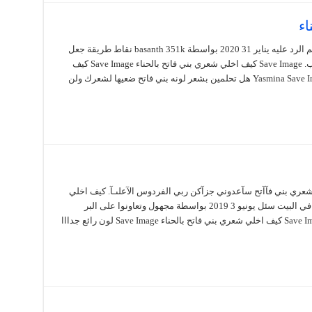
اء
أهلن صبايا تبين تصبغين شعرك بدون ما تضرينه. تم الرد عليه يناير 31 2020 بواسطة basanth 351k نقاط طريقة جعل
الشعر بني فاتح بالحناء. علبة من مشروب سفن اب. Save Image كيف اخلي شعري بني فاتح بالحناء Save Image كيف
اخلي شعري بني بالحناء اليك هذه الخطوات Yasmina Save Image هل تحلمين بشعر لونه بني فاتح ضعيها لشعرك ولن
ر لون شعري بني فآآتح سآعدوني جزآكن ربي الفردوس الآعلىـآ. كيف اخلي
الحنا أحمر للشعر. كيف اصبغ شعري بني شوكلاته في البيت سئل يونيو 3 2019 بواسطة مجهول وتعاونوا على البر
والتقوى أصبغي شعرك بالحناء لون بني فاتح. Save Image كيف اخلي شعري بني فاتح بالحناء Save Image لون رائع جدااا