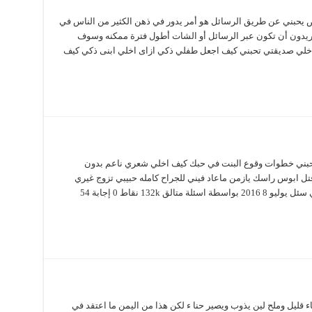
حبني عن طريق الرسائل هو أمر يدور في ذهن الكثير من الناس في
ريدون أن تكون عبر الرسائل أو الشات أطول فترة ممكنه وسوف
ف اخلي صديقتي تحبني كيف اجعل طفلي ذكي ازاى اخلي ابنى ذكي كيف
حبني خطوات وقوع البنت في حبك كيف اخلي شعري ناعم بدون
ل ابوس راسك يازمن ماعاد فيني للجراح كامله حبيبي تزوج غيري
اعطيته الحب فتزوج. كيف اخلي حبيبي يموت فيني سئل يوليو 8 2016 بواسطة اسئلة متالق 132k نقاط 0 إجابة 54
200-11-30 وتحطينه في ماء قليل وملح لين يذوب ويصير حنا ء لكن هذا من اليمن ما اعتقد في