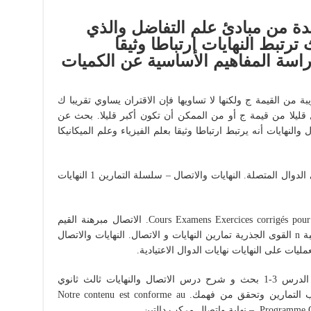
دة من مبادئ علم التفاضل والذي
رتبط النهايات ارتباطا وثيقا
راسة المفاهيم الأساسية عن الكميات
ة من القيمة ج ولكنها لا تساويها فإن الاقتران يساوي تقريبا ك
ليلا من قيمة ج أو من الممكن أن تكون أكبر قليلا. بحث عن
ل والنهايات أنه يرتبط ارتباطا وثيقا بعلم الفيزياء وعلم الميكانيكا
– صورة مجال بدالة. – الاتصال وعمليات على الدوال المتصلة. النهايات والاتصال – سلسلة التمارين 1 النهايات
النهايات والاتصال Cours Examens Exercices corrigés pour primaire collège et lycée. الاتصال مبرهنة القيم
الوسيطية الدالة العكسية دالة الجذر من الرتبة n القوى الجذرية تمارين النهايات و الاتصال. النهايات والاتصال
ات على النهايات نهايات الدوال الاعتيادية.
الاتصال والنهايات ثالث ثانوي الفصل الاول الدرس 3-1 بحث و شرح درس الاتصال والنهايات ثالث ثانوي
رياضيات الفصل الاول وحل اهم اسئلة كتاب التمارين وتحقق من فهمك. Notre contenu est conforme au
واتصال مركب دالتين.