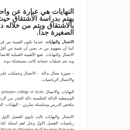
النهايات هي عبارة عن واح
يهتم بدراسة الأشتقاق حيث ت
بالاشتقاق ويتم من خلاله د
الصغيرة جدا.
الاتصال والنهايات
. عندما تكون القيمة س قريب
كما أن مفهوم س جـ يعني أن قيمة س أقل ق
الاتصال والنهايات. تقبع الأهمية العملية للاتصا
وبه تتم عمليات حسابة كانت مستحيلة دونه.
والاتصال الرياضيات.
ملخص الدرس وسلسلة تمارين – النهايات- العملي
Programme Officiel du Ministère de lÉducation Nationale. – نهاية 