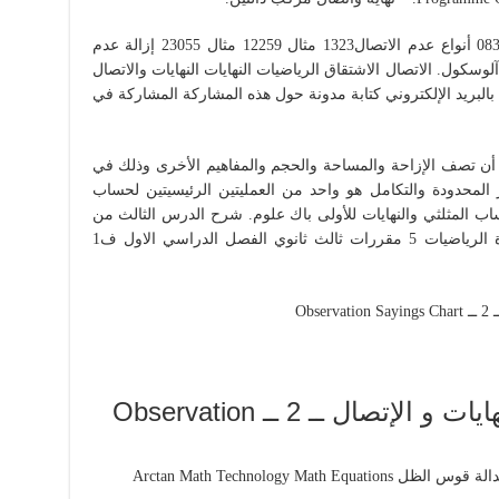
محتويات الدرس0310 الاتصال0438 النهايات0830 أنواع عدم الاتصال1323 مثال 12259 مثال 23055 إزالة عدم
رياضية أ آلوسكول. الاتصال الاشتقاق الرياضيات النهايات النهايات والاتصال
البريد الإلكتروني كتابة مدونة حول هذه المشاركة المشاركة في
 أن تصف الإزاحة والمساحة والحجم والمفاهيم الأخرى وذلك في
 المحدودة والتكامل هو واحد من العمليتين الرئيسيتين لحساب
المثلثي والنهايات للأولى باك علوم. شرح الدرس الثالث من
الفصل الأول 3-1 الاتصال والنهايات من مادة الرياضيات 5 مقررات ثالث ثانوي الفصل الدراسي الاول ف1
ريض 101 الفصل الأول النهايات و الإتصال ــ 2 ــ Observation