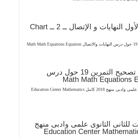
مدرس ريض 101 الفصل الأول النهايات و الإتصال ــ 2 ــ Chart
الرياضيات لكل المستويات تصحيح التمرين 19 حول درس
ت للثانى الثانوى علمى وادبى منهج