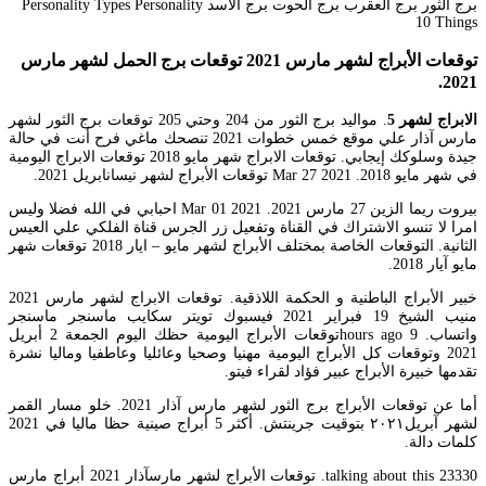
توقعات الأبراج لشهر مارس 2021 توقعات برج الحمل لشهر مارس
2021.
الابراج لشهر 5
. مواليد برج الثور من 204 وحتي 205 توقعات برج الثور لشهر
مارس آذار علي موقع خمس خطوات 2021 تنصحك ماغي فرح أنت في حالة
جيدة وسلوكك إيجابي. توقعات الابراج شهر مايو 2018 توقعات الابراج اليومية
في شهر مايو 2018. Mar 27 2021 توقعات الأبراج لشهر نيسانابريل 2021.
بيروت ريما الزين 27 مارس 2021. Mar 01 2021 احبابي في الله فضلا وليس
امرا لا تنسو الاشتراك في القناة وتفعيل زر الجرس قناة الفلكي علي العيس
الثانية. التوقعات الخاصة بمختلف الأبراج لشهر مايو – ايار 2018 توقعات شهر
مايو آيار 2018.
خبير الأبراج الباطنية و الحكمة اللاذقية. توقعات الابراج لشهر مارس 2021
منيب الشيخ 19 فبراير 2021 فيسبوك تويتر سكايب ماسنجر ماسنجر
واتساب. 9 hours agoتوقعات الأبراج اليومية حظك اليوم الجمعة 2 أبريل
2021 وتوقعات كل الأبراج اليومية مهنيا وصحيا وعائليا وعاطفيا وماليا نشرة
تقدمها خبيرة الأبراج عبير فؤاد لقراء فيتو.
أما عن توقعات الأبراج برج الثور لشهر مارس آذار 2021. خلو مسار القمر
لشهر آبريل٢٠٢١ بتوقيت جرينتش. أكثر 5 أبراج صينية حظا ماليا في 2021
كلمات دالة.
23330 talking about this. توقعات الأبراج لشهر مارسآذار 2021 أبراج مارس