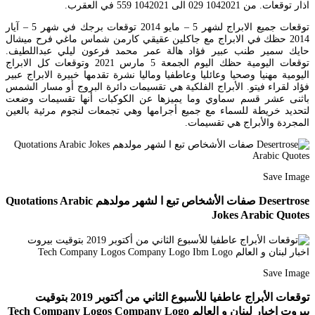
اذار توقعات. من 1042021 029 الى 1042021 559 في العقرب.
توقعات جميع الابراج لشهر 5 – مايو 2014 توقعات برجك في شهر 5 – آيار
2014 حظك في الابراج مع جاكلين عقيقي كارمن شماس ماغي فرح ميشال
حايك سمير طنب عبير فؤاد هالة عمر محمد فرعون ليلي عبداللطيف.
توقعات اليومية حظك اليوم الجمعة 5 مارس 2021 وتوقعات كل الابراج
اليومية مهنيا وصحيا وعائليا وعاطفيا وماليا نشرة تقدمها خبيرة الابراج عبير
فؤاد لقراء فيتو. الأبراج الفلكية هي تقسيمات دائرة البروج أو مسار الشمس
باثنی عشر قسم سماوي وما يميزها عن الكوكبات أنها تقسيمات وضعت
لتحديد خريطة للسماء مع جميع أجرامها وهي تجمعات لنجوم مرئية بالعين
المجردة والأبراج هي تقسیمات.
Save Image
Desertrose صفات الأشخاص تبع ا لشهر مولدهم Quotations Arabic
Jokes Arabic Quotes
Save Image
توقعات الأبراج عاطفيا للأسبوع الثاني من أكتوبر 2019 بتوقيت
بيروت اخبار لبنان و العالم Tech Company Logos Company Logo