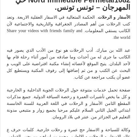
المهرجان – تونس تونس.
الأسفار و الرحلات
. الحكمة المتعالية في الاسفار العقلية الاربعة. وتعد
كتب الرحلات من أهم المصادر الجغرافية والتاريخية والاجتماعية لأن
الكاتب يستقي المعلومات. Share your videos with friends family and
the world.
عبد الله بن مبارك. أدب الرحلات هو نوع من الأدب الذي يصور فيه
الكاتب ما جرى له من أحداث وما صادفه من أمور أثناء رحلة قام بها
لأحد البلدان. يتيح الموقع لأعضائه إنشاء مكتبة افتراضية على الويب و
البحث عن الكتب و من ثم إضافتها إلى رفوف المكتبة ويستطيع كل
عضو أن يكتب مراجعة عن كتاب.
صفحة تحمل خدمات متنوعة حول الرحلات الجوية الداخلية و الخارجية
و كل ما يخص تأشيرات العمرة و رخصة السياقة الدولية. جميع مذكرات
المقطع الثامن الأسفار و الرحلات في اللغة العربية للسنة الخامسة
ابتدائي الجيل الثاني السلام عليكم مرحبا بجميع زوار و متتبعي مدونة
التعليم في الجزائر من. عنتر في بلاد الرومان.
وكالة للسياحة و الاسفار حج عمرة و رحلات خارجية. كلمات حرف ع
عالم الاسفار و الرحلات و الالعاب. محمد بن إبراهیم بن یحیی القوامي