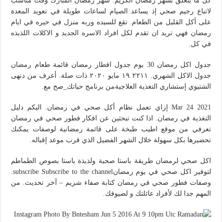
كل ما يتعلق بشهر رمضان الكريم. شهر رمضان المبارك وقت مناسب
لاتباع رجيم صحي إذ يساعد الصيام لساعات طويلة في تعويد المعدة
على أكل القليل من الطعام. تقع للسيده وربه منزل في حيره في ايام
رمضان فهي تريد ان تقدم لكل افراد الاسره الجديد و الاكلات اللذيذه
في كل.
جدول اكل رمضان 30 يوم جدول افطار رمضان قائمة طعام رمضان
جدول الاكل الشهري. ٢٢١١ ١٩ مايو ٢٠٢٠ ذات صلة. أعرف من دنهى
الشتيوي إستشاري التغذية العلاجيةمن برنامج حياتك_صح مع.
Mar 24 2021 إزاي تعمل نظام أكل صحي في رمضان. اليكم دليل
التغذية في رمضان. اذا كنت تبحثين عن افكار فطور صحي في رمضان
تعرفي من موقع اطيب طبخة على قائمة رمضانية لوصفات يمكنك
تحضيرها بكل سهولة خلال الشهر الفضيل الذي قرب موعد إقباله.
اكل صحي لرمضان طريقة باستا صحية ولذيذة باستا بصوص الطماطم
لتوفير اكل صحي في يوم رمضانsubscribe Subscribe to the channel.
وصفات فطور صحي في رمضان كتابة صفاء شريم – آخر تحديث. من
المهم جدا لك لأفراد عائلتك و لضيوفك.