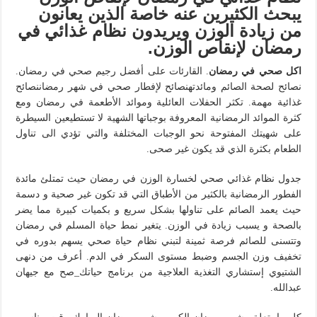
يبحث الكثيرين عنه خاصة الذين يعانون
من زيادة الوزن ويريدون نظام غذائي في
رمضان لإنقاص الوزن.
اكل صحي في رمضان
. القارئات على أفضل رجيم صحي في رمضان.
نصائح لصحة الصائم ومائدتهنصائح لإفطار صحي في شهر رمضاننصائح
غذائية مهمة. تكثر الحفلات العائلية وموائد الأطعمة في رمضان ومع
كثرة الموائد الرمضانية المعروفة بوجباتها الشهية لا تستطيعين السيطرة
على شهيتك المفتوحة نحو الوجبات المختلفة والتي تؤدي الى تناول
الطعام بكثرة الذي قد يكون غير صحى.
جدول نظام غذائي صحي لخسارة الوزن في رمضان حيث تمتلئ مائدة
الفطور الرمضانية بالكثير من الأطباق التي قد تكون غير صحية و دسمة
حيث يعمد الصائم على تناولها بشكل سريع و بكميات كبيرة مما يضر
بالصحة و يسبب زيادة في الوزن. يتغير نمط حياة المسلم في رمضان
وتتسنى للصائم فرصة ثمينة لتبني نظام حياة صحي يسهم بدوره في
تخفيف وزن الجسم وضبط مستوى السكر في الدم. أعرف من دنهى
الشتيوي إستشاري التغذية العلاجية من برنامج حياتك_صح مع جيهان
عبدالله.