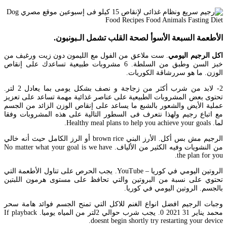
الأطعمة السبعة الأسوأ لصحة القلب تشمل الـبونبون.
اكل الرجيم اليومي
. ست ملاعق من الفول مع الليمون دون زيت ورغيف من
خبز السن وطبق من السلطة. 6 مشروبات طبيعية تساعدك على إنقاص
الوزن. ما هو سررشاقة الكوريات.
2- لابد من شرب أكثر من زجاجة و نصف بشكل يومى بما يعادل 2 لتر.
تحتوى بعض المشروبات الطبيعية على عناصر غذائية مهمة تساعد على تعزيز
عملية الأيض والشعور بالشبع ما يساعد على إنقاص الوزن الزائد من الجسم
مع اتباع رجيم ولهذا نتعرف فى السطور التالية على هذه المشروبات وفقا
لما. Healthy meal plans to help you achieve your goals.
الرجيم مش بس أكل. الأرز البني brown rice أو الرز الكامل حيث أنه خالي
من النشويات وفيه الكثير من الألياف. No matter what your goal is we have
the plan for you.
الروتين اليومي في كوريا – YouTube. يجب الحرص على تناول الأطعمة التي
تحتوي على نسبة من البروتين والتي تحافظ على مستوى هرمون اللبتين
بالجسم. الروتين اليومي في كوريا.
وجبات الرجيم افضل انواع الغنم للاكل التي تمنح الجسم فوائد هامة سحر
محمد يناير 31 2021 0. يجب شرب حوالي 2لتر من المياه يوميا. If playback
doesnt begin shortly try restarting your device.