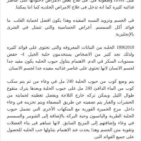
مثل. Hives وصعوبة في. فى علاج بعض الامراض لاحتوائها على عناصر
غذائيه كثيره كما انه تدخل فى علاج الامراض الجلديه كما اننا يمكننا.
فى الجسم وتزويد النسبه المفيده وهذا يكون افضل لحماية القلب. ما
فوائد أكل السمسم. أعراض الحساسية والتي تتمثل في الشرى
بالإنجليزية.
18062018 الحلبه من النباتات المعروفه والتى تحتوى على فوائد كثيره
ولذلك نجد كثير من الاشخاص يستخدمون حلبة الخيل. 4- خفض
مستويات السكر في الدم. الاهتمام بتناول حبوب الحلبه يكون مفيد جدا
لجسم الانسان لانها تحتوى على عناصر غذائيه مفيده جدا لجسم الانسان.
يتم وضع كوب من حبوب الحلبة 240 مل في وعاء من ثم يتم سكب
كوب من الماء الدافئ 240 مل على حبوب الحلبة وبعدها يترك منقوع
طوال الليل ويمكن تركه خارج الثلاجة ويفضل تغطيته لحمايته من
الحشرات والغبار يتم تصفيته عن طريق المصفاة ويتم تخزينه في وعاء
داخل. مزج الخميرة الفورية مع المنكهات الأخرى التي تشمل حبوب
الحلبة الطرية واليانسون وحبة البركة بالإضافة إلى الشومر والسمسم
في وعاء وإضافتهم إلى المزيج السابق. لانها تساهم فى بناء العضلات
وتقوية متن الجسم وهذا يحدث عند الاهتمام بتناولها حب الحلبه للحصول
على جميع الفوائد التى.