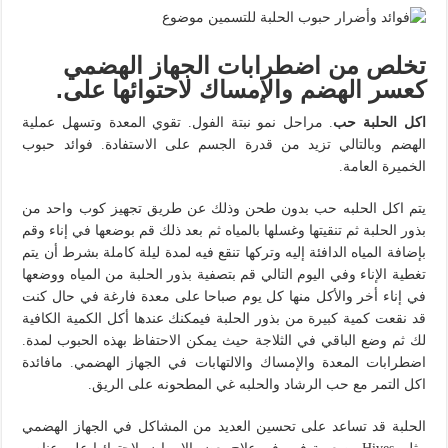
تخلص من اضطرابات الجهاز الهضمي
كعسر الهضم والإمساك لاحتوائها على.
اكل الحلبة حب
. مراحل نمو نبتة الفول. تقوي المعدة وتسهل عملية
الهضم وبالتالي تزيد من قدرة الجسم على الاستفادة. فوائد حبوب
الخميرة العامة.
يتم اكل الحلبه حب بدون طحن وذلك عن طريق تجهيز كوب واحد من
بذور الحلبة ثم تنقيتها وغسلها بالمياه ثم بعد ذلك قم بوضعها في إناء وقم
بإضافة المياه الدافئة إليه وتركها تنقع فيه لمدة ليلة كاملة بشرط أن يتم
تغطية الإناء وفي اليوم التالي قم بتصفية بذور الحلبة من المياه ووضعها
في إناء أخر والأكل منها كل يوم صباحا على معدة فارغة في حال كنت
قد نقعت كمية كبيرة من بذور الحلبة فيمكنك عندها أكل الكمية الكافية
لك ثم وضع الباقي في الثلاجة حيث يمكن الاحتفاظ بهذه الحبوب لمدة.
اضطرابات المعدة والإمساك والالتهابات في الجهاز الهضمي. مافائدة
اكل التمر مع حب الرشاد والحلبه غي المطحونه على الريق.
الحلبة قد تساعد على تحسين العديد من المشاكل في الجهاز الهضمي