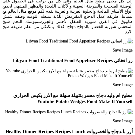
إلى كل محبي مطبخ منال العالم وإلى كل من يرغب في الحصول على
الوصفة الصحيحة والطريقة السهلة والأكلات اللذيذة والمظهر المشهي لجيمع
أنواع الأطباق المالحة والحلوة العربية والغربية نقدم لكم موقع منال العالم مع
تمنياتنا. طريقة عمل الدجاج المقرمش اللذيذ سلطة الثومية وصفة شيش
طاووق في الفرن شوربة الفلفل لأحمر والجزرسمبوسك اللحم شيخ
المحشي شوربة الخضار بالدجاج دجاج. كذلك يمكنكي من تعلم طريقة طبخ
الارز.
Save Image
رز افغاني Libyan Food Traditional Food Appetizer Recipes
Save Image
مطبخ ام وليد دجاج محمر بتتبيلة سهلة مع الارز بكيس الحراري
Youtube Potato Wedges Food Make It Yourself
Save Image
أرز بالدجاج والخضروات Healthy Dinner Recipes Recipes Lunch