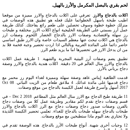
لحم بقري بالبصل المكرمل والأرز بالهيل.
اكلات بالدجاج والارز
. تعرفي على اكلات بالدجاج والارز مميزة من موقعنا
اطيب طبخة باسهل الخطواتما عليك فعله هو تطبيق هذه الوصفات في
منزلك خطوة خطوة وسوف تحصلين على طعم رائع يفاجئك. كذلك طريقة
عمل أرز بسمتي على الطريقة الخليجية انواع اكلات الارز مختلفة و طبخات
رز سهلة واقتصادية وصفات الارز بالدجاج الخضار اللحوم. وصفات ارز
بالدجاج هي اكلات تبحث عنها معظم السيدات خاصة وان الارز طبق اساسي
حاضر دائما على المائدة العربية وبالتالي اذا اردت تحضير وجبة فخمة فلا بد
من ان يدخل الارز في تحضيرها اما ما يزيد طعم الرز.
تطبيق يضم وصفات أرز البيتية المجربة والشهية. 1 طريقة عمل اكلات
بالدجاج والارز منال العالم في 20 دقيقة. اكلات هندية بالدجاج والارز وصفة
دجاج برياني بالأرز.
قدمت الطاهية إيناس عاهد وصفة سهلة ومميزة لغداء اليوم رز محمر مع
دجاج قدميها على مائدة غدائك. 4 ملاعق طعام من الزيت النباتي. Oct 08
2017 أسهل وأسرع طريقة لعمل الكبسة بالدجاج من موقع وصفات.
11 طريقة طبخ الدجاج مع الارز منال العالم مثل المطاعم. Dec 2 2018 – في
قسم وصفات دجاج نقدم لكم مقادير وطريقة عمل كلا من وصفات دجاج
بالفرن وصفات صدور دجاج وصفات دجاج مع الرز اكلات بالدجاج والارز
طبخات بالدجاج سهله طبخات بالدجاج للغداء. تعلمي تحضير الكبسة اللذيذة
ولا تحتاري بعد اليوم ماذا ستطبخين مع موقع وصفات.
12 وجبات أخرى شهية. أنواع طبخات الأرز بالدجاج. هذه الوصفة تقدم في