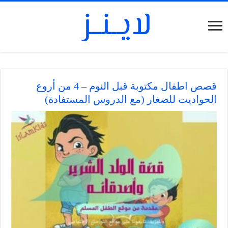
قصص اطفال مكتوبة قبل النوم – 4 من أروع
الحواديت للصغار (مع الدروس المستفادة)