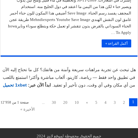
إشترك في اشعارات. 2009-11-30 وتحطينه في ماء قليل وملح لين يذوب
ويصير حنا ء لكن هذا من اليمن ما اعتقد في دول الخليج منه. استخدام
المجفف يفسد رسم الحناء. Save Image أضيفي هذا المكون للون حناء أحمر
غامق لون النقش الهندي Mehndiexperts Youtube Save Image طريقة عجن
الحناء السوداني بالقرض بدون تتقشر او تعمل حكة وبتطلع سوداء ونايرةhow
To Apply …
أكمل القراءة »
هل تبحث عن تجربة مراهنات سريعة وآمنة من هاتفك؟ كل ما تحتاج إليه الآن
في تطبيق واحد فقط — رياضة، كازينو، ألعاب مباشرة وأكثر! استمتع باللعب
من أي مكان وفي أي وقت، دون تأخير أو تعقيد.
ابدأ الآن عبر:
1xbet تحميل
1
...
30
20
10
»
5
4
3
2
صفحة 1 من 12٬958
الأخيرة »
جميع الحقوق محفوظة لموقع لاينز 2024