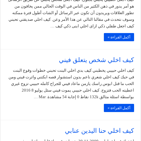
هو أمر يدور في ذهن الكثير من الناس في الوقت الحالي ممن يخافون من
تطور العلاقات ويريدون أن تكون عبر الرسائل أو الشات أطول فترة ممكنه
وسوف نتحدث في مقالنا التالي عن هذا الأمر وعن. كيف اخلي صديقتي تحبني
كيف اجعل طفلي ذكي ازاى اخلي ابنى ذكي كيف …
أكمل القراءة »
كيف اخلي شخص يتعلق فيني
كيف اخلي حبيبي يخطبني كيف بدي اخلي البنت تحبني خطوات وقوع البنت
في حبك كيف اخلي شعري ناعم بدون استشوار قصه ابكتني واثرت فيني ومن
الحب ما قتل ابوس راسك يازمن ماعاد فيني للجراح كامله حبيبي تزوج غيري
اعطيته الحب فتزوج. كيف اخلي حبيبي يموت فيني سئل يوليو 8 2016
بواسطة اسئلة متالق 132k نقاط 0 إجابة 54 مشاهدة. Mar …
أكمل القراءة »
كيف اخلي حنا اليدين عنابي