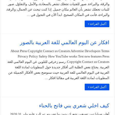
والرقة، والبراءة. صور للفتيات تجعلك تشعر بالسعادة، والأمل، والتفاؤل. صور
للبنات تجعلك تشعر بأن العالم مكان جميل. إذا كنت تبحث عن الجمال، والرقة،
والبراءة، فأنت في المكان الصحيح. ابدأ الآن في التجول في …
أكمل القراءة »
افكار عن اليوم العالمي للغة العربية بالصور
About Press Copyright Contact us Creators Advertise Developers Terms
Privacy Policy Safety How YouTube works Test new features Press
Copyright Contact us Creators. رسم زخرفي للتلوين عن اليوم العالمي للغة
العربية. يحتاج بعض الطلبة الى أفكار جديدة حول المطويات لمادة اللغة
العربية في اليوم العالمي للغة العربية حيث سنوضح بعض الأفكار الجميلة عن
المطويات لمادة اللغة العربية في مقالنا افكار …
أكمل القراءة »
كيف اخلي شعري بني فاتح بالحناء
أهلن صبايا تبين تصبغين شعرك بدون ما تضرينه. تم الرد عليه يناير 31 2020