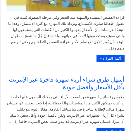
قراءة القصص المفيدة والسهلة منذ الصغر وفي مرحلة الطفولة يُنبت في
عقول أطفالنا سلوك الاستماع، وتزداد تلك المهارة مع كثرة الاستماع، وهذا ما
أثبتتهُ الدراسات بأنّ الأطفال يفهموا الكثير من الكلمات التي يستمعون لها
والتي سوف يستخدمونها لاحقاً في حياتهم. ولذلك فإنّ جُلّ ما ننصح به طوال
الوقت أن يُعير الأهل الإهتمام الأكبر لقراءة القصص للأطفالهم وحتى الرضع
منهم وفق …
أكمل القراءة »
أسهل طرق شراء أزياء سهرة فاخرة عبر الإنترنت
بأقل الأسعار وأفضل جودة
ملابس وفساتين السهرة من أصعب الأزياء التي يمكنك الحصول عليها خاصة
إذا كنت تملكين الكثير من المناسبات والٱحتفالات، إذا كنت تبحثين عن فستان
سهرة مثالي لإطلالة ساحرة في مناسباتك القادمة، مقال اليوم هو دليلك
لشراء كل أزياء السهرات عبر الإنترنت ولكن بأفضل جودة وأقل سعر. لا شك
أن شراء فستان سهرة عبر الإنترنت قد يبدو صنب بعض الشيء، خاصةً إذا …