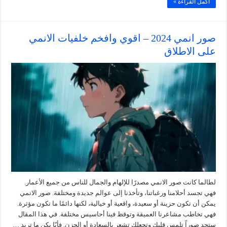
أكمل القراءة »
صور انمي 2024 – اقوي وافخم خلفيات الانمي
على الاطلاق
لطالما كانت صور الانمي مصدرًا للإلهام والجمال للناس من جميع الأعمار.
فهي تجسد أحلامنا ورغباتنا، وتأخذنا إلى عوالم جديدة ومختلفة. صور الانمي
يمكن أن تكون حزينة أو سعيدة، واقعية أو خيالية، لكنها دائمًا ما تكون مؤثرة.
فهي تخاطب مشاعرنا العميقة وتوقظ فينا أحاسيس مختلفة. في هذا المقال
ستجد صوراً تلمس قلبك وتجعلك تشعر بالسعادة أو الحزن. فأيّا يكن ما تريد …