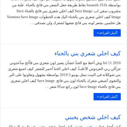
بواسطة basanth 351k نقاط طريقة جعل الشعر بني فاتح بالحناء. علبة من
مشروب سفن اب. Save Image كيف اخلي شعري بني فاتح بالحناء Save
Image كيف اخلي شعري بني بالحناء اليك هذه الخطوات Yasmina Save Image
هل تحلمين بشعر لونه بني فاتح ضعيها لشعرك ولن تصدقي …
أكمل القراءة »
كيف اخلي شعري بني بالحناء
Jul 11 2010 وش آحط مع الحنآ عشآن يصير لون شعري بني فآآتح سآعدوني
جزآكن ربي الفردوس الآعلىـآ. كيف اخلي الحنا أحمر للشعر. كيف اصبغ شعري
بني شوكلاته في البيت سئل يونيو 3 2019 بواسطة مجهول وتعاونوا على البر
والتقوى أصبغي شعرك بالحناء لون بني فاتح. Save Image كيف اخلي شعري
بني فاتح بالحناء Save Image لون رائع جدااا شعر …
أكمل القراءة »
كيف اخلي شخص يحبني
كيف أجعل خطيبي يحبني بجنون. كيف اجعل شخص يحبني عن طريق الرسائل