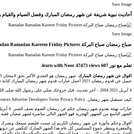
Save Image
أحاديث نبوية شريفة عن شهر رمضان المبارك وفضل الصيام والقيام وتلاوة القرآن فيه Kids Ramadan Islam
Save Image
صباح رمضان صباح البركة Ramadan Ramadan Kareem Friday Pictures
تعلم مع نور learn with Noor 47473 views 607.
اقوال عن شهر رمضان المبارك
جميل عن قدوم رمضان 2021 أجمل عبارات قدوم شهر رمضان المبارك كتابة فيصل – تاريخ الكتابة.
4 أبريل 2021 2004 – آخر تحديث. قبل خروجك صلي على رسول الله صلى الله عليه وسلم إشتركوا بقناتي ليصلكم كل جديد و فعلوا الجرس جمعه. عبارات نصائح لرمضان.
كيف نستقبل شهر رمضان. Apr 08 2021 About Press Copyright Contact us Creators Advertise Developers Terms Privacy Policy. أجمل عبارات عن رمضان.
الشهر التاسع من الشهور الهجرية فهو الشهر التالي مباشرة لشهر شعبان ففيه ا
أقوال وحكم مأثورة عن شهر رمضان الكريم إن صمت فليصم سمعك وبصرك ولسا
والمغفرة وينتظر جموع المسلمين كل عام هذا الشهر المبارك للتكفير عن ذنو
أفضل شهور السنة التي نتقرب فيها لله تعالى بالصوم والصلاة والدعاء والقيام.