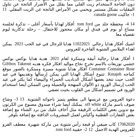
دون الحاجة لاستخدام زيت القلي مما يقلل من الأضرار الناتجة عن تناول
المقليات بشكل مستمر ويحمي من الأمراض الناتجة عن الزيت المقلي. 11
1- جاكيت canada goose.
14 4- محفظة جلد من tom ford. أفكار لهدايا بأسعار أغلى – تذكرة لجلسة
مساج أو يوم في فندق أو مكان محجوز للاحتفال. – رحلة تذكارية ليوم
تقضياه معا.
اشيك أفكار هدايا رجالي. 11022021 هدايا للرجال في عيد الحب 2021. يمكن
اهداء الملابس الشتوية الفاخرة للعروس.
1 أفكار هدايا رجالية أنيقة ومبتكرة لعام 2021. هدية هدايا بوكس بوكس
خشبي توزيعات بالاسم تخرج نجاح مواليد افكار فكره هديه Giftbox Takeout
Container Container Rose أفكار هدايا شتوية مميزة ومبتكرة بالصور موقع
كماجه Kmajeh. تتنوع أشكال الهدايا التي يمكن إرسالها وتقديمها في عيد
الحب حيث تتخذ بعضها أشكال الدباديب الحمراء والبيضاء كما يكثر في عيد
الحب إرسال الورود ذو الألوان المبهجة والجميلة ومن الممكن أيضا استخدام
الورود في تصميم أشكال من القلوب بحيث تضفي.
دعوة العروس مع عريسها الى مطعم يتميز باجوائه الشتوية. 13 3- وشاح
صوف باسم ماركة off white. يمكنك أيضا شراء صندوق مصنوع من الكرتون
مع تدوين بعض الكلمات الرقيقة مثل أخاف عليك من برد الشتاء مع إضافة
بعض القفازات القطنية وأكياس لعمل المشروبات الدافئة مع إضافة بلوفر.
17062020 كاب صيفي أو قبعة رأس شتوية من ماركة شهيرة. معطف الفرو
للعروس الهدية الاجمل. 12 2- حقيبة tom ford.