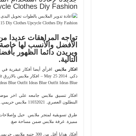
ycle Clothes Diy Fashion
تواجه المراهقات عديدا من
الأفضل والأنسب لها خاصة 
ويريدن دائما الظهور بأفض
التالية.
افكار ملابس
. اقرأي أيضا أفكار عبقرية في 
ذك
deas Blue Outfit Ideas Blue Outfit Ideas Blue.
افكار تنسيق ملابس جامعه على اخر موضة 
البنطلون العصري. 11032021 ملابس حريمي.
طرق تسويقية لمتجر ملابس. حيل وإصلاحات ذ
مميزة. غرفة ملابس ضمن مساحة صغ.
أفكار هدايا أقل من 300 ج