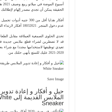
أسبو
الحقيقة يمكن أن تجدي مصدر إلهام لإطلالتك إ
أفكار هدايا أقل من 300 ج
عدم دخول المتجر. 18032021 أفكار لارتداء التنورة الساتان موضة صيف 2021.
تحدي الحلوى الصمغية العملاقة مقابل الطعا
قد لا تضطرين لشراء قطع ملابس جديدة فبق
تعيدي توظيفها لاستخدامها مجددا مع شراء بع
2020-2021 عليك للتمتع بأبهى حلتك من.
Save Image
حيل و أفكار و إعادة تدوي
الملابس
Sneaker