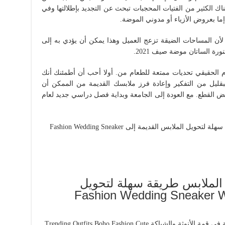
ع الموضة في ميلانو ربيع وصيف 2021 هناك الكثير من الفتيات المحجبات تبحث عن التجديد بإطلالتها وفي
ما بعروض الأزياء أو مدوني الموضة.
نيه أدوات تجميل. لأن المساحات الضيقة تزعج العميل وهذا يمكن أن يؤدي به إلى
م الحقيقي تحديات ممتعة للطعام من. أولا أحب أن أطمئنك أنك
ليل من التفكير وإعادة فرز ملابسك القديمة من الممكن أن
ض القطع. مع العودة إلى الجامعة وبداية فصل دراسي جديد لعام
ر الملابس طريقة سهلة لتحويل
 القديمة إلى Fashion Wedding Sneaker White