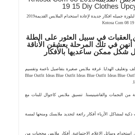
19 15 Diy Clothes Upc
 العقبات في سبيل العثور على الطلة
أنهن في تلك المرحلة يعشقن الأناقة
ل شكل ممكن ساعديها بالأفكار
لف وتغليف الهدايا. غرفة ملابس صغيرة بتفاصيل ناعمة وتقسيم
ي. May 25 2014 – افكار ملابس بالازرق Blue Outfit Ideas Blue Outfit Ideas Blue Outfit Ideas Blue Outfit
I
من النجمات والفاشينيستا. تنسيق ملابس كاجوال للبنات مع
كية لمشاكل الأزياء أفكار رائعة لتجديد ملابسك ومنحها لمسة
نيه ملابس حريمي. استخدام وسائل الإعلام الاجتماعية. أفكار ملابس محجبات من