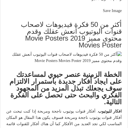
Save Image
أكثر من 50 فكرة فيديوهات لاصحاب
قنوات اليوتيوب أنعش عقلك وقدم
محتوى مميز 2019 Movie Posters
Movies Poster
الخطة الزمنية عنصر حيوي لمساعدتك
على ايجاد أفكار جديدة باستمرار الالتزام
سوف يجعلك تبذل المزيد من المجهود
الفكري والبحث حتى تحصل على الفكرة
التالية.
افكار لليوتيوب
. أفكار قنوات يوتيوب ناجحة ومربحة إذا كنت تبحث عن
أفكار قنوات يوتيوب ناجحة ومربحة فسوف يكون هذا المقال هو المكان
المناسب لكي تجد العديد من الأفكار كما أن هناك أفكار للقنوات قائمة