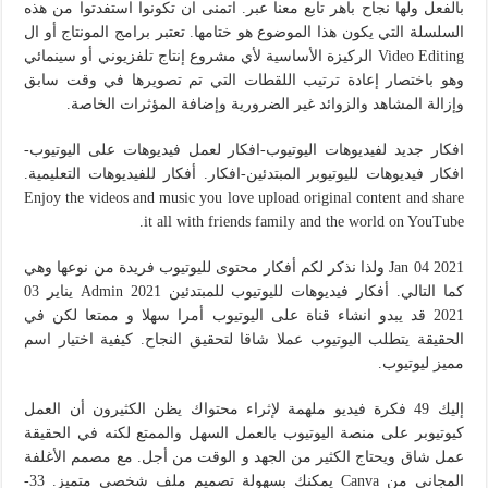
بالفعل ولها نجاح باهر تابع معنا عبر. اتمنى ان تكونوا استفدتوا من هذه
السلسلة التي يكون هذا الموضوع هو ختامها. تعتبر برامج المونتاج أو ال
Video Editing الركيزة الأساسية لأي مشروع إنتاج تلفزيوني أو سينمائي
وهو باختصار إعادة ترتيب اللقطات التي تم تصويرها في وقت سابق
وإزالة المشاهد والزوائد غير الضرورية وإضافة المؤثرات الخاصة.
افكار جديد لفيديوهات اليوتيوب-افكار لعمل فيديوهات على اليوتيوب-
افكار فيديوهات لليوتيوبر المبتدئين-افكار. أفكار للفيديوهات التعليمية.
Enjoy the videos and music you love upload original content and share
it all with friends family and the world on YouTube.
Jan 04 2021 ولذا نذكر لكم أفكار محتوى لليوتيوب فريدة من نوعها وهي
كما التالي. أفكار فيديوهات لليوتيوب للمبتدئين 2021 Admin يناير 03
2021 قد يبدو انشاء قناة على اليوتيوب أمرا سهلا و ممتعا لكن في
الحقيقة يتطلب اليوتيوب عملا شاقا لتحقيق النجاح. كيفية اختيار اسم
مميز ليوتيوب.
إليك 49 فكرة فيديو ملهمة لإثراء محتواك يظن الكثيرون أن العمل
كيوتيوبر على منصة اليوتيوب بالعمل السهل والممتع لكنه في الحقيقة
عمل شاق ويحتاج الكثير من الجهد و الوقت من أجل. مع مصمم الأغلفة
المجاني من Canva يمكنك بسهولة تصميم ملف شخصي متميز. 33-