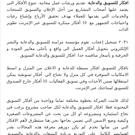
افكار للتسويق والدعاية
. تقديم ورشات عمل مجانية. تتنوع الأفكار التي
يعتمد عليها أصحاب المشاريع من أجل الإعلان والتسويق للمنتجات
والخدمات التي يقدمها للعملاء بهدف تحقيق الأرباح وإشباع رغبات
واحتياجات الجمهور مع. 10 أفكار مبتكرة للتسويق عبر الإنترنت تطوير
الذات.
٢٠٣١ تسجيل إعجاب. تقوم مؤسسة مزامنة للتسويق والدعاية والنشر
الإلكتروني بتحويل أفكار العميل الى واقع و بأعلى معايير الجودة و
الحرفية و بأسعار منافسه جدا. افكار للتسويق والدعاية التسويق.
نافكار للتسويق افكار بسيطة للدعاية و الاعلان من المنزل و ابسط
الامكانيات المتوفرة في كل منزل ولا تحتاج الي. أفكار تسويقية يمكن
استغلالها ضمن الأحداث وفي تسويق الفعاليات. 10 أفكار خارج الصندوق
للتسويق لمنتاجتك عبر الإنترنت.
لذلك قامت الشركة بخطوة مختلفة تماما وواحدة من أفكار التسويق
المجنونة فعلا. افكار للتسويق والدعاية لكل صاحب مشروع يرغب في
نجاح استثماره ومشروعه او كل من بحث عن المشروعات الصغيرة
وكيفية وضع الاسس التي تضمن نجاحها نحن هنا سنتطرق لأهم الافكار
التي من شأنها تخدم. لم يكن دورهم معرفة هذه المجالات بقدر
اهتمامهم الكامل على التوزيع وزيادة المبيعات والدعاية والتسويق