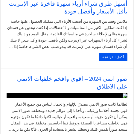
أسهل طرق شراء أزياء سهرة فاخرة عبر الإنترنت
بأقل الأسعار وأفضل جودة
ملابس وفساتين السهرة من أصعب الأزياء التي يمكنك الحصول عليها خاصة
إذا كنت تملكين الكثير من المناسبات والٱحتفالات، إذا كنت تبحثين عن فستان
سهرة مثالي لإطلالة ساحرة في مناسباتك القادمة، مقال اليوم هو دليلك
لشراء كل أزياء السهرات عبر الإنترنت ولكن بأفضل جودة وأقل سعر. لا شك
أن شراء فستان سهرة عبر الإنترنت قد يبدو صنب بعض الشيء، خاصةً إذا …
أكمل القراءة »
صور انمي 2024 – اقوي وافخم خلفيات الانمي
على الاطلاق
لطالما كانت صور الانمي مصدرًا للإلهام والجمال للناس من جميع الأعمار.
فهي تجسد أحلامنا ورغباتنا، وتأخذنا إلى عوالم جديدة ومختلفة. صور الانمي
يمكن أن تكون حزينة أو سعيدة، واقعية أو خيالية، لكنها دائمًا ما تكون مؤثرة.
فهي تخاطب مشاعرنا العميقة وتوقظ فينا أحاسيس مختلفة. في هذا المقال
ستجد صوراً تلمس قلبك وتجعلك تشعر بالسعادة أو الحزن. فأيّا يكن ما تريد …