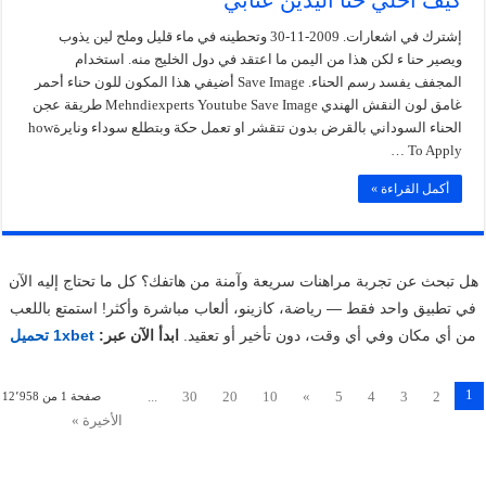
إشترك في اشعارات. 2009-11-30 وتحطينه في ماء قليل وملح لين يذوب
ويصير حنا ء لكن هذا من اليمن ما اعتقد في دول الخليج منه. استخدام
المجفف يفسد رسم الحناء. Save Image أضيفي هذا المكون للون حناء أحمر
غامق لون النقش الهندي Mehndiexperts Youtube Save Image طريقة عجن
الحناء السوداني بالقرض بدون تتقشر او تعمل حكة وبتطلع سوداء ونايرةhow
To Apply …
أكمل القراءة »
هل تبحث عن تجربة مراهنات سريعة وآمنة من هاتفك؟ كل ما تحتاج إليه الآن
في تطبيق واحد فقط — رياضة، كازينو، ألعاب مباشرة وأكثر! استمتع باللعب
من أي مكان وفي أي وقت، دون تأخير أو تعقيد.
ابدأ الآن عبر:
1xbet تحميل
1
...
30
20
10
»
5
4
3
2
صفحة 1 من 12٬958
الأخيرة »