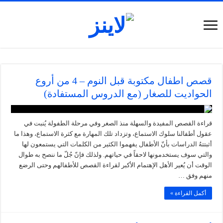
قصص اطفال مكتوبة قبل النوم – 4 من أروع
الحواديت للصغار (مع الدروس المستفادة)
قراءة القصص المفيدة والسهلة منذ الصغر وفي مرحلة الطفولة يُنبت في
عقول أطفالنا سلوك الاستماع، وتزداد تلك المهارة مع كثرة الاستماع، وهذا ما
أثبتتهُ الدراسات بأنّ الأطفال يفهموا الكثير من الكلمات التي يستمعون لها
والتي سوف يستخدمونها لاحقاً في حياتهم. ولذلك فإنّ جُلّ ما ننصح به طوال
الوقت أن يُعير الأهل الإهتمام الأكبر لقراءة القصص للأطفالهم وحتى الرضع
منهم وفق …
أكمل القراءة »