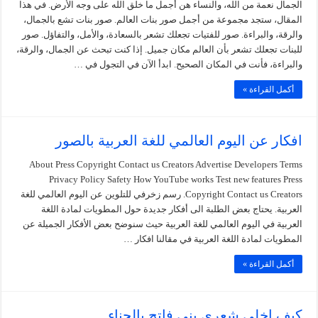
الجمال نعمة من الله، والنساء هن أجمل ما خلق الله على وجه الأرض. في هذا
المقال، ستجد مجموعة من أجمل صور بنات العالم. صور بنات تشع بالجمال،
والرقة، والبراءة. صور للفتيات تجعلك تشعر بالسعادة، والأمل، والتفاؤل. صور
للبنات تجعلك تشعر بأن العالم مكان جميل. إذا كنت تبحث عن الجمال، والرقة،
والبراءة، فأنت في المكان الصحيح. ابدأ الآن في التجول في …
أكمل القراءة »
افكار عن اليوم العالمي للغة العربية بالصور
About Press Copyright Contact us Creators Advertise Developers Terms
Privacy Policy Safety How YouTube works Test new features Press
Copyright Contact us Creators. رسم زخرفي للتلوين عن اليوم العالمي للغة
العربية. يحتاج بعض الطلبة الى أفكار جديدة حول المطويات لمادة اللغة
العربية في اليوم العالمي للغة العربية حيث سنوضح بعض الأفكار الجميلة عن
المطويات لمادة اللغة العربية في مقالنا افكار …
أكمل القراءة »
كيف اخلي شعري بني فاتح بالحناء