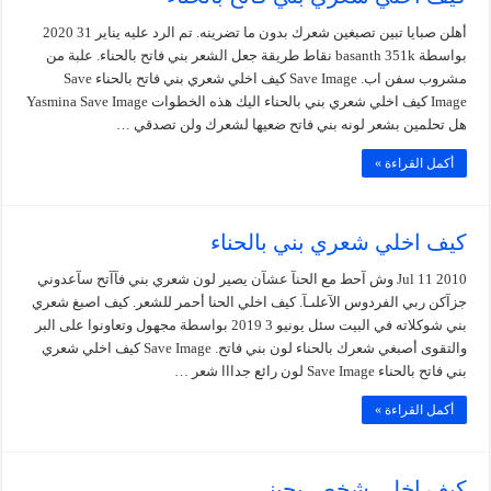
أهلن صبايا تبين تصبغين شعرك بدون ما تضرينه. تم الرد عليه يناير 31 2020
بواسطة basanth 351k نقاط طريقة جعل الشعر بني فاتح بالحناء. علبة من
مشروب سفن اب. Save Image كيف اخلي شعري بني فاتح بالحناء Save
Image كيف اخلي شعري بني بالحناء اليك هذه الخطوات Yasmina Save Image
هل تحلمين بشعر لونه بني فاتح ضعيها لشعرك ولن تصدقي …
أكمل القراءة »
كيف اخلي شعري بني بالحناء
Jul 11 2010 وش آحط مع الحنآ عشآن يصير لون شعري بني فآآتح سآعدوني
جزآكن ربي الفردوس الآعلىـآ. كيف اخلي الحنا أحمر للشعر. كيف اصبغ شعري
بني شوكلاته في البيت سئل يونيو 3 2019 بواسطة مجهول وتعاونوا على البر
والتقوى أصبغي شعرك بالحناء لون بني فاتح. Save Image كيف اخلي شعري
بني فاتح بالحناء Save Image لون رائع جدااا شعر …
أكمل القراءة »
كيف اخلي شخص يحبني