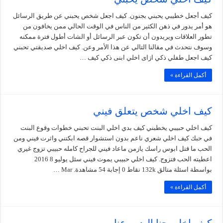
كيف أجعل خطيبي يحبني بجنون. كيف اجعل شخص يحبني عن طريق الرسائل
هو أمر يدور في ذهن الكثير من الناس في الوقت الحالي ممن يخافون من
تطور العلاقات ويريدون أن تكون عبر الرسائل أو الشات أطول فترة ممكنه
وسوف نتحدث في مقالنا التالي عن هذا الأمر وعن. كيف اخلي صديقتي تحبني
كيف اجعل طفلي ذكي ازاى اخلي ابنى ذكي كيف …
أكمل القراءة »
كيف اخلي شخص يتعلق فيني
كيف اخلي حبيبي يخطبني كيف بدي اخلي البنت تحبني خطوات وقوع البنت
في حبك كيف اخلي شعري ناعم بدون استشوار قصه ابكتني واثرت فيني ومن
الحب ما قتل ابوس راسك يازمن ماعاد فيني للجراح كامله حبيبي تزوج غيري
اعطيته الحب فتزوج. كيف اخلي حبيبي يموت فيني سئل يوليو 8 2016
بواسطة اسئلة متالق 132k نقاط 0 إجابة 54 مشاهدة. Mar …
أكمل القراءة »
كيف اخلي حنا اليدين عنابي